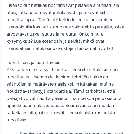
Lisensoidut nettikasinot tarjoavat pelaajille ainutlaatuisia
etuja, jotka parantavat pelielämystä ja tekevät siitä
turvallisempaa. Tämä artikkeli tutkii, miksi pelaaminen
lisensoiduilla kasinoilla on paras vaihtoehto pelaajille, jotka
arvostavat turvallisuutta ja reiluutta. Onko sinulla
kysymyksiä? Lue eteenpäin ja selvitä, mitkä ovat
lisensoitujen nettikasinosivustojen tarjoamat hyödyt!
Turvallisuus ja luotettavuus
Yksi tärkeimmistä syistä valita lisensoitu nettikasino on
turvallisuus. Lisensoidut kasinot tehdään tiukkojen
sääntöjen ja määräysten alaisiksi, mikä takaa, että ne
noudattavat tiettyjä standardeja. Tämä tarkoittaa, että
pelaajat voivat nauttia peleistä ilman pelkoa petoksista tai
epäoikeudenmukaisuudesta. Seuraavassa on muutamia
tärkeitä asioita, jotka tekevät lisensoiduista kasinoista
turvallisia: