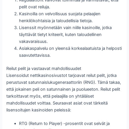
Regulaattorit valvovat toimintaa ja varmistavat, että
pelit ovat reiluja.
Kasinoilla on velvollisuus suojata pelaajien
henkilökohtaisia ja taloudellisia tietoja.
Lisenssit myönnetään vain niille kasinoille, jotka
täyttävät tietyt kriteerit, kuten taloudellinen
vakavaraisuus.
Asiakaspalvelu on yleensä korkealaatuista ja helposti
saavutettavissa.
Reilut pelit ja vastaavat mahdollisuudet
Lisensoidut nettikasinosivustot tarjoavat reilut pelit, jotka
perustuvat satunnaislukugeneraattoriin (RNG). Tämä takaa,
että jokainen peli on satunnainen ja puolueeton. Reilut pelit
tarkoittavat myös, että pelaajilla on yhtäläiset
mahdollisuudet voittaa. Seuraavat asiat ovat tärkeitä
lisensoitujen kasinoiden peleissä:
RTG (Return to Player) -prosentit ovat selvät ja