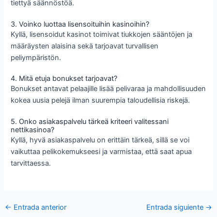
tiettyä säännöstöä.
3. Voinko luottaa lisensoituihin kasinoihin?
Kyllä, lisensoidut kasinot toimivat tiukkojen sääntöjen ja
määräysten alaisina sekä tarjoavat turvallisen
peliympäristön.
4. Mitä etuja bonukset tarjoavat?
Bonukset antavat pelaajille lisää pelivaraa ja mahdollisuuden
kokea uusia pelejä ilman suurempia taloudellisia riskejä.
5. Onko asiakaspalvelu tärkeä kriteeri valitessani
nettikasinoa?
Kyllä, hyvä asiakaspalvelu on erittäin tärkeä, sillä se voi
vaikuttaa pelikokemukseesi ja varmistaa, että saat apua
tarvittaessa.
←
Entrada anterior
Entrada siguiente
→