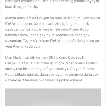
daha çox faydalanırıq. Qısa sürede mənə ç oxanın keyfiyini
keçirdirmişdir PinUp.
Mənim adım ismidir Rövşən və mən 30 il oldum. Çox sevirik
PinUp-un saytını, çünki onlar bizim üçün çox rahatlik
saxlayan bonus kodları verirler. Ən yeni Promo Kodu
istifadə edərək, daha çox oyun keçirdim və daha çox
qazandım. Təşəkkür edirəm PinUp-un tərəfindən verilən ən
yeni Promo Kodu üçün!
Mən Nurlan ismidir və mən 35 il oldum. Çox sevilirim
PinUp-un saytı. Onlar bizim üçün çox rahat bonus kodları
saxlayır və bizə daha çox fayda saxlayır. Ən yeni Promo
Kodu istifadə edərək, daha çox oyun keçirdim və daha çox
qazandım. Mən PinUp-a təkrar təşəkkür edirəm!