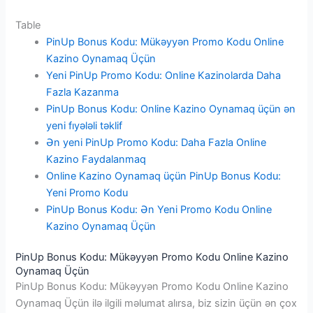
Table
PinUp Bonus Kodu: Mükəyyən Promo Kodu Online
Kazino Oynamaq Üçün
Yeni PinUp Promo Kodu: Online Kazinolarda Daha
Fazla Kazanma
PinUp Bonus Kodu: Online Kazino Oynamaq üçün ən
yeni fıyələli təklif
Ən yeni PinUp Promo Kodu: Daha Fazla Online
Kazino Faydalanmaq
Online Kazino Oynamaq üçün PinUp Bonus Kodu:
Yeni Promo Kodu
PinUp Bonus Kodu: Ən Yeni Promo Kodu Online
Kazino Oynamaq Üçün
PinUp Bonus Kodu: Mükəyyən Promo Kodu Online Kazino
Oynamaq Üçün
PinUp Bonus Kodu: Mükəyyən Promo Kodu Online Kazino
Oynamaq Üçün ilə ilgili məlumat alırsa, biz sizin üçün ən çox