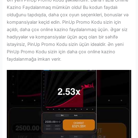
Ən yeni PinUp Promo Kodu şəkillendirir: Daha Fazla Online
Kazino Faydalanmaq mümkün oldu! Bu kodun faydalı
olduğunu tapdıqda, daha çox oyun seçenkleri, bonuslar və
kompansiyalar keçid edin. PinUp Promo Kodu sizin için
açıldı, daha çox online kazino faydalanmaq üçün. Əgər siz
hədiyyələr və kompansiyalar üçün açıq olan bir səhifə
istəyirsiz, PinUp Promo Kodu sizin üçün idealdir. Ən yeni
PinUp Promo Kodu sizin için daha çox online kazino
faydalanmağa imkan verir.