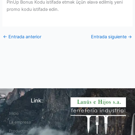
PinUp Bonus Kodu istifadə etmək üçün əlavə edilmiş yeni
promo kodu istifadə edin.
←
Entrada anterior
Entrada siguiente
→
Link:
Inicio
La empresa
Productos