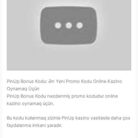
PinUp Bonus Kodu: Ən Yeni Promo Kodu Online Kazino
Oynamaq Üçün
PinUp Bonus Kodu nəzdənmiş promo kodudur online
kazino oynamaq üçün.
Bu kodu kullanmaq sizinlə PinUp kasino vasitəsilə daha çox
faydalanma imkanı yaradır.