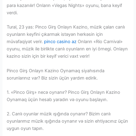
para kazanılır! Onların «Vegas Nights» oyunu, bana keyif
verdi.
Tural, 23 yas: Pinco Girş Onlayn Kazino, müzik çalan canlı
oyunların keyfini çıkarmak istəyən herkəsin için
müvafaqiyət verir.
pinco casino az
Onların «Rio Carnival»
oyunu, müzik ile birlikte canlı oyunların en iyi örnegi. Onlayn
kazino sizin için bir keyif verici vaxt verir!
Pinco Girş Onlayn Kazino Oynamaq siyahısında
sorunlarınız var? Biz sizin üçün yardım edirik.
1. «Pinco Girş» necə oynanır? Pinco Girş Onlayn Kazino
Oynamaq üçün hesab yaradın və oyunu başlayın.
2. Canlı oyunlar müzik ışığında oynanır? Bizim canlı
oyunlarımız müzik ışığında oynanır və sizin ehtiyacınız üçün
uygun oyun tapın.