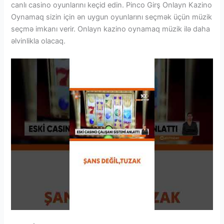
canlı casino oyunlarını keçid edin. Pinco Girş Onlayn Kazino
Oynamaq sizin için ən uygun oyunlarını seçmək üçün müzik
seçmə imkanı verir. Onlayn kazino oynamaq müzik ilə daha
əlvinlikla olacaq.