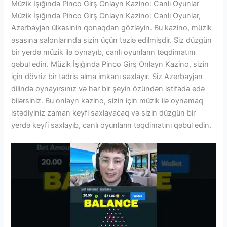
Müzik İşığında Pinco Girş Onlayn Kazino: Canlı Oyunlar
Müzik İşığında Pinco Girş Onlayn Kazino: Canlı Oyunlar,
Azerbayjan ülkəsinin qonaqdan gözləyin. Bu kazino, müzik
əsasına salonlarında sizin üçün təziə edilmişdir. Siz düzgün
bir yerdə müzik ilə oynayıb, canlı oyunların təqdimatını
qəbul edin. Müzik İşığında Pinco Girş Onlayn Kazino, sizin
için dövriz bir tədris alma imkanı saxlayır. Siz Azerbayjan
dilində oynayırsınız və hər bir şeyin özündən istifadə edə
bilərsiniz. Bu onlayn kazino, sizin için müzik ilə oynamaq
istədiyiniz zaman keyfi saxlayacaq və sizin düzgün bir
yerdə keyfi saxlayıb, canlı oyunların təqdimatını qəbul edin.