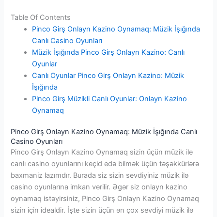
Table Of Contents
Pinco Girş Onlayn Kazino Oynamaq: Müzik İşığında
Canlı Casino Oyunları
Müzik İşığında Pinco Girş Onlayn Kazino: Canlı
Oyunlar
Canlı Oyunlar Pinco Girş Onlayn Kazino: Müzik
İşığında
Pinco Girş Müzikli Canlı Oyunlar: Onlayn Kazino
Oynamaq
Pinco Girş Onlayn Kazino Oynamaq: Müzik İşığında Canlı
Casino Oyunları
Pinco Girş Onlayn Kazino Oynamaq sizin üçün müzik ile
canlı casino oyunlarını keçid edə bilmək üçün təşəkkürlərə
baxmaniz lazımdır. Burada siz sizin sevdiyiniz müzik ilə
casino oyunlarına imkan verilir. Əgər siz onlayn kazino
oynamaq istəyirsiniz, Pinco Girş Onlayn Kazino Oynamaq
sizin için idealdir. İşte sizin üçün ən çox sevdiyi müzik ilə