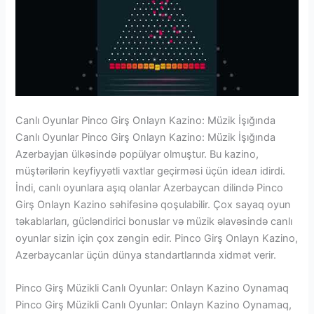
Canlı Oyunlar Pinco Girş Onlayn Kazino: Müzik İşığında
Canlı Oyunlar Pinco Girş Onlayn Kazino: Müzik İşığında
Azerbayjan ülkəsində popülyar olmuştur. Bu kazino,
müştərilərin keyfiyyətli vaxtlar geçirməsi üçün ideал idirdi.
İndi, canlı oyunlara aşıq olanlar Azerbaycan dilində Pinco
Girş Onlayn Kazino səhifəsinə qoşulabilir. Çox sayaq oyun
təkablarları, gücləndirici bonuslar və müzik əlavəsində canlı
oyunlar sizin için çox zəngin edir. Pinco Girş Onlayn Kazino,
Azerbaycanlar üçün dünya standartlarında xidmət verir.
Pinco Girş Müzikli Canlı Oyunlar: Onlayn Kazino Oynamaq
Pinco Girş Müzikli Canlı Oyunlar: Onlayn Kazino Oynamaq,