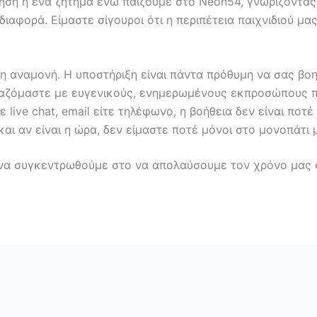
ηση ή ένα ζήτημα ενώ παίζουμε στο Neon54, γνωρίζοντας
 διαφορά. Είμαστε σίγουροι ότι η περιπέτεια παιχνιδιού μα
η αναμονή. Η υποστήριξη είναι πάντα πρόθυμη να σας βοη
αζόμαστε με ευγενικούς, ενημερωμένους εκπροσώπους π
live chat, email είτε τηλέφωνο, η βοήθεια δεν είναι ποτέ
αι αν είναι η ώρα, δεν είμαστε ποτέ μόνοι στο μονοπάτι μ
να συγκεντρωθούμε στο να απολαύσουμε τον χρόνο μας σ