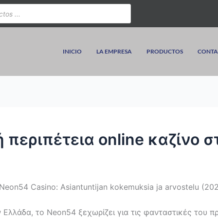
INICIO
LA EMPRESA
PRODUCTOS
CONTA
 περιπέτεια online καζίνο 
 Ελλάδα, το Neon54 ξεχωρίζει για τις φανταστικές του πρ