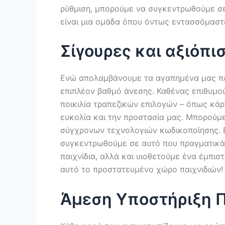
ρύθμιση, μπορούμε να συγκεντρωθούμε σε 
είναι μια ομάδα όπου όντως εντασσόμαστ
Σίγουρες και αξιόπι
Ενώ απολαμβάνουμε τα αγαπημένα μας παιχ
επιπλέον βαθμό άνεσης. Καθένας επιθυμού
ποικιλία τραπεζικών επιλογών – όπως κάρ
ευκολία και την προστασία μας. Μπορούμ
σύγχρονων τεχνολογιών κωδικοποίησης. Ε
συγκεντρωθούμε σε αυτό που πραγματικά 
παιχνίδια, αλλά και υιοθετούμε ένα έμπι
αυτό το προστατευμένο χώρο παιχνιδιών!
Άμεση Υποστήριξη 