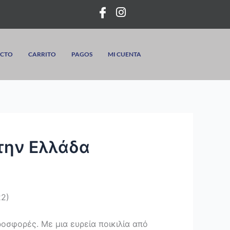
CTO
CARRITO
PAGOS
MI CUENTA
στην Ελλάδα
οσφορές. Με μια ευρεία ποικιλία από