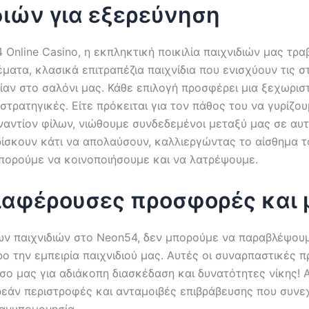
διών για εξερεύνηση
nline Casino, η εκπληκτική ποικιλία παιχνιδιών μας τραβ
ατα, κλασικά επιτραπέζια παιχνίδια που ενισχύουν τις σ
ίαν στο σαλόνι μας. Κάθε επιλογή προσφέρει μια ξεχωριστ
τρατηγικές. Είτε πρόκειται για τον πάθος του να γυρίζου
αντίον φίλων, νιώθουμε συνδεδεμένοι μεταξύ μας σε αυτή
 βρίσκουν κάτι να απολαύσουν, καλλιεργώντας το αίσθημα 
 μπορούμε να κοινοποιήσουμε και να λατρέψουμε.
ιαφέρουσες προσφορές και
ν παιχνιδιών στο Neon54, δεν μπορούμε να παραβλέψουμ
ο την εμπειρία παιχνιδιού μας. Αυτές οι συναρπαστικές
άσο μας για αδιάκοπη διασκέδαση και δυνατότητες νίκης
ρεάν περιστροφές και ανταμοιβές επιβράβευσης που συνε
 ανυπομονησία.