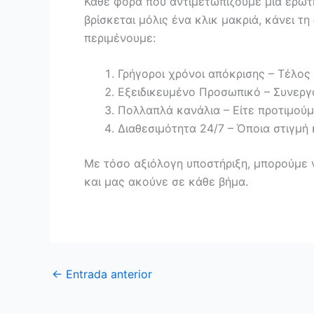
Κάθε φορά που αντιμετωπίζουμε μια ερώτ
βρίσκεται μόλις ένα κλικ μακριά, κάνει τη
περιμένουμε:
Γρήγοροι χρόνοι απόκρισης – Τέλος 
Εξειδικευμένο Προσωπικό – Συνεργ
Πολλαπλά κανάλια – Είτε προτιμούμε 
Διαθεσιμότητα 24/7 – Όποια στιγμή κ
Με τόσο αξιόλογη υποστήριξη, μπορούμε 
και μας ακούνε σε κάθε βήμα.
←
Entrada anterior