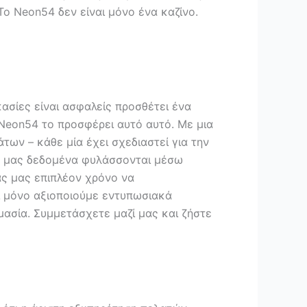
Το Neon54 δεν είναι μόνο ένα καζίνο.
ασίες είναι ασφαλείς προσθέτει ένα
 Neon54 το προσφέρει αυτό αυτό. Με μια
ων – κάθε μία έχει σχεδιαστεί για την
κά μας δεδομένα φυλάσσονται μέσω
άς μας επιπλέον χρόνο να
ι μόνο αξιοποιούμε εντυπωσιακά
μασία. Συμμετάσχετε μαζί μας και ζήστε