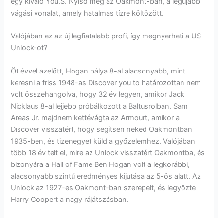
egy kiváló You.S. Nyisd meg az Oakmont-ban, a legújabb
vágási vonalat, amely hatalmas tízre költözött.
Valójában ez az új legfiatalabb profi, így megnyerheti a US
Unlock-ot?
Öt évvel azelőtt, Hogan pálya 8-al alacsonyabb, mint
keresni a friss 1948-as Discover you to határozottan nem
volt összehangolva, hogy 32 év legyen, amikor Jack
Nicklaus 8-al lejjebb próbálkozott a Baltusrolban. Sam
Areas Jr. majdnem kettévágta az Armourt, amikor a
Discover visszatért, hogy segítsen neked Oakmontban
1935-ben, és tizenegyet küld a győzelemhez. Valójában
több 18 év telt el, mire az Unlock visszatért Oakmontba, és
bizonyára a Hall of Fame Ben Hogan volt a legkorábbi,
alacsonyabb szintű eredményes kijutása az 5-ös alatt. Az
Unlock az 1927-es Oakmont-ban szerepelt, és legyőzte
Harry Coopert a nagy rájátszásban.