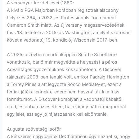
A versenyek kezdeti évei (1860-
A kiváló PGA Majorban korábban regisztrált alacsony
helyezés 264, a 2022-es Professionals Tournament
Cameron Smith miatt. Az új verseny megszervezésének
friss 18. feltétele a 2015-ös Washington, amelyet szorosan
követ a vadonatúj 19. kondíció, Wisconsin 2017-ben.
A 2025-ös évben mindenképpen Scottie Schefflerre
vonatkozik, bár ő már megvédte a helyezést a páros
Advantages győzelmüknek köszönhetően. A Discover
rájátszás 2008-ban tanuló volt, amikor Padraig Harrington
a Torrey Pines alatt legyőzte Rocco Mediate-et, ezért a
férfiak játékai ennek ellenére nem használták ki a friss
formátumot. A Discover komolyan a vadonatúj kábeltől
ered, és abban az esetben, ha az irány háttér megpróbál
egy jelet, azt egy jó rájátszásnak kell eldöntenie.
Augusta szövetségi sofőr
A kétszeres nagybajnok DeChambeau úgy nézhet ki, hogy