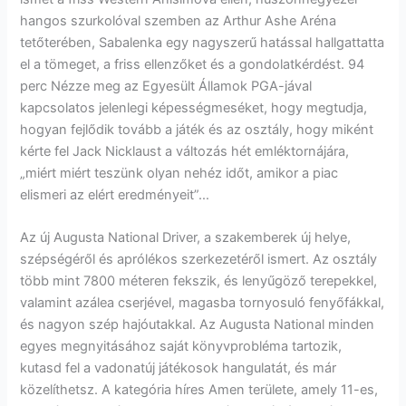
hangos szurkolóval szemben az Arthur Ashe Aréna
tetőterében, Sabalenka egy nagyszerű hatással hallgattatta
el a tömeget, a friss ellenzőket és a gondolatkérdést. 94
perc Nézze meg az Egyesült Államok PGA-jával
kapcsolatos jelenlegi képességmeséket, hogy megtudja,
hogyan fejlődik tovább a játék és az osztály, hogy miként
kérte fel Jack Nicklaust a változás hét emléktornájára,
„miért miért teszünk olyan nehéz időt, amikor a piac
elismeri az elért eredményeit”…
Az új Augusta National Driver, a szakemberek új helye,
szépségéről és aprólékos szerkezetéről ismert. Az osztály
több mint 7800 méteren fekszik, és lenyűgöző terepekkel,
valamint azálea cserjével, magasba tornyosuló fenyőfákkal,
és nagyon szép hajóutakkal. Az Augusta National minden
egyes megnyitásához saját könyvprobléma tartozik,
kutasd fel a vadonatúj játékosok hangulatát, és már
közelíthetsz. A kategória híres Amen területe, amely 11-es,