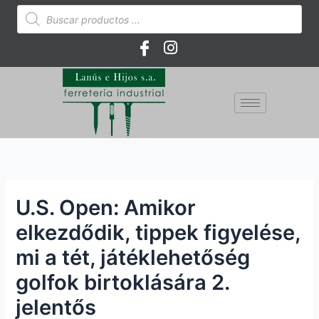
Ir
Búsqueda
de
al
productos
contenido
U.S. Open: Amikor
elkezdődik, tippek figyelése,
mi a tét, játéklehetőség
golfok birtoklására 2.
jelentős