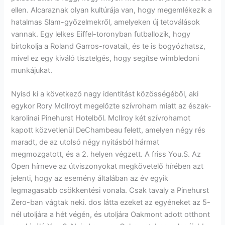
ellen. Alcaraznak olyan kultúrája van, hogy megemlékezik a
hatalmas Slam-győzelmekről, amelyeken új tetoválások
vannak. Egy lelkes Eiffel-toronyban futballozik, hogy
birtokolja a Roland Garros-rovatait, és te is bogyózhatsz,
mivel ez egy kiváló tisztelgés, hogy segítse wimbledoni
munkájukat.
Nyisd ki a következő nagy identitást közösségéből, aki
egykor Rory McIlroyt megelőzte szívroham miatt az észak-
karolinai Pinehurst Hotelből. McIlroy két szívrohamot
kapott közvetlenül DeChambeau felett, amelyen négy rés
maradt, de az utolsó négy nyitásból hármat
megmozgatott, és a 2. helyen végzett. A friss You.S. Az
Open hírneve az útviszonyokat megkövetelő hírében azt
jelenti, hogy az esemény általában az év egyik
legmagasabb csökkentési vonala. Csak tavaly a Pinehurst
Zero-ban vágtak neki. dos látta ezeket az egyéneket az 5-
nél utoljára a hét végén, és utoljára Oakmont adott otthont