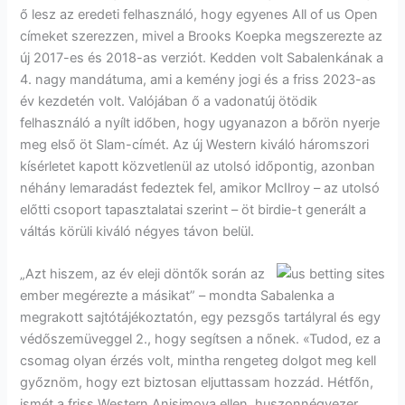
ő lesz az eredeti felhasználó, hogy egyenes All of us Open
címeket szerezzen, mivel a Brooks Koepka megszerezte az
új 2017-es és 2018-as verziót. Kedden volt Sabalenkának a
4. nagy mandátuma, ami a kemény jogi és a friss 2023-as
év kezdetén volt. Valójában ő a vadonatúj ötödik
felhasználó a nyílt időben, hogy ugyanazon a bőrön nyerje
meg első öt Slam-címét. Az új Western kiváló háromszori
kísérletet kapott közvetlenül az utolsó időpontig, azonban
néhány lemaradást fedeztek fel, amikor McIlroy – az utolsó
előtti csoport tapasztalatai szerint – öt birdie-t generált a
váltás körüli kiváló négyes távon belül.
„Azt hiszem, az év eleji döntők során az
ember megérezte a másikat” – mondta Sabalenka a
megrakott sajtótájékoztatón, egy pezsgős tartályral és egy
védőszemüveggel 2., hogy segítsen a nőnek. «Tudod, ez a
csomag olyan érzés volt, mintha rengeteg dolgot meg kell
győznöm, hogy ezt biztosan eljuttassam hozzád. Hétfőn,
ismét a friss Western Anisimova ellen, huszonnégyezer