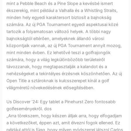
mint a Pebble Beach és a Pine Slope a kevésbé ismert
ékszerekig, mint például a Valhalla és a Whistling Straits,
minden hely egyedi karaktersort biztosít a bajnokság
számára. Az új PGA Tournament egyedi aspektusai közé
tartozik a folyamatosan változó helyek. A többi nagy
bajnokságtól eltérően, amelyeknek állandó városi
központjaik vannak, az új PGA Tournament annyit mozog,
mint minden évben. Ez lehetővé teszi a golfrajongók
számára, hogy a világ legkülönbözőbb területeiről
távozzanak, hogy megtapasztalják a kalandot és a
nehézségeket a tekintélyes érzésnek köszönhetően. Az új
Open Title a sztároknak is kulcsszerepet kínál a golf
világméretű növekedésének elősegítésében.
Us Discover ’24: Egy tablet a Pinehurst Zero fontosabb
golfeseményekről. dos
„Arra törekszem, hogy készen álljak arra, hogy elfogadjam
a következőket, éppen azt, amit élvezni fogok ellened. Ez
például attól is függ, hogy milyen módszerrel játszol Carlos