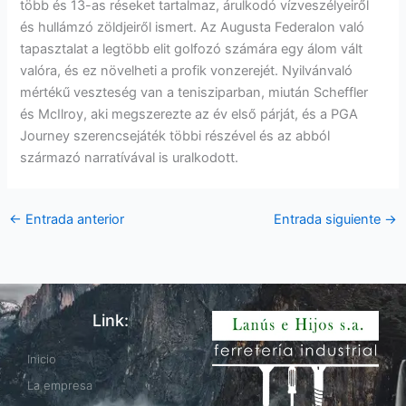
több és 13-as réseket tartalmaz, árulkodó vízveszélyeiről
és hullámzó zöldjeiről ismert. Az Augusta Federalon való
tapasztalat a legtöbb elit golfozó számára egy álom vált
valóra, és ez növelheti a profik vonzerejét. Nyilvánvaló
mértékű veszteség van a tenisziparban, miután Scheffler
és McIlroy, aki megszerezte az év első párját, és a PGA
Journey szerencsejáték többi részével és az abból
származó narratívával is uralkodott.
←
Entrada anterior
Entrada siguiente
→
Link:
Inicio
La empresa