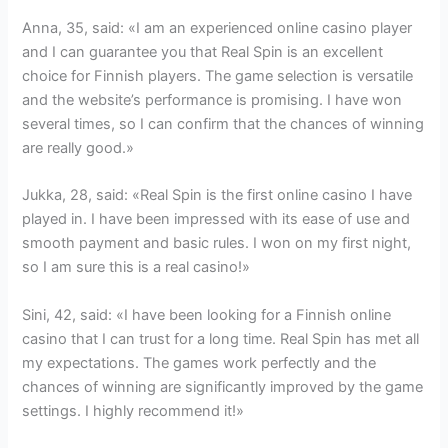
Anna, 35, said: «I am an experienced online casino player
and I can guarantee you that Real Spin is an excellent
choice for Finnish players. The game selection is versatile
and the website’s performance is promising. I have won
several times, so I can confirm that the chances of winning
are really good.»
Jukka, 28, said: «Real Spin is the first online casino I have
played in. I have been impressed with its ease of use and
smooth payment and basic rules. I won on my first night,
so I am sure this is a real casino!»
Sini, 42, said: «I have been looking for a Finnish online
casino that I can trust for a long time. Real Spin has met all
my expectations. The games work perfectly and the
chances of winning are significantly improved by the game
settings. I highly recommend it!»