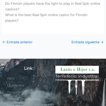
Do Finnish players have the right to play in Real Spin online
casinos?
What is the best Real Spin online casino for Finnish
players?
←
Entrada anterior
Entrada siguiente
→
Link:
Inicio
La empresa
Productos
Políticas de privacidad
Contacto