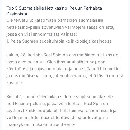
Top 5 Suomalaisille Nettikasino-Peluun Parhaista
Kasinoista
Ole tervetullut katsomaan parhaiden suomalaisille
nettikasino-peliin soveltuvien valintojen! Tässä on lista,
jossa on viisi erinommaista valintaa:
1. Pelaa Suomen suosituimpia kolikkopelejä kasinossa
Jukka, 28, kertoi: «Real Spin on ensimmäinen nettikasino,
jossa olen pelannut. Olen ihastunut siihen helpoon
käyttöönsä ja sujuvaan maksu- ja perussäännöihin. Voitin
jo ensimmäisenä iltana, joten olen varma, että tässä on tosi
kasino!»
Sini, 42, sanoi: «Olen aikaa sitten etsinyt suomalaiselle
nettikasino-peluulle, jossa voin luottaa. Real Spin on
täyttänyt kaikki odotukset. Pelit toimivat erinomaisesti ja
voittojen mahdollisuudet tuntuvasti parantuvat pelin
määräyksen mukaan. Suosittelen!»