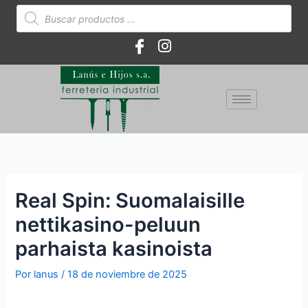
Ir
Búsqueda
de
al
productos
contenido
Real Spin: Suomalaisille
nettikasino-peluun
parhaista kasinoista
Por
lanus
/
18 de noviembre de 2025