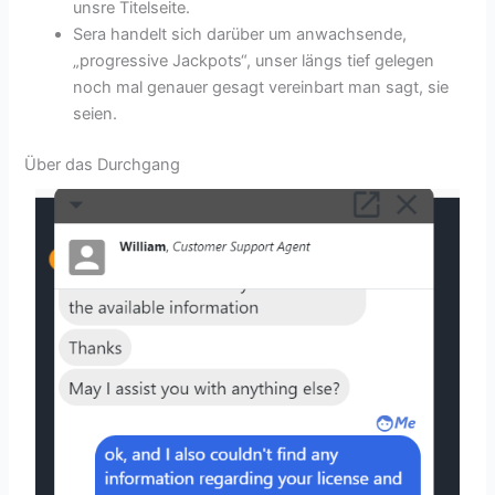
unsre Titelseite.
Sera handelt sich darüber um anwachsende,
„progressive Jackpots“, unser längs tief gelegen
noch mal genauer gesagt vereinbart man sagt, sie
seien.
Über das Durchgang