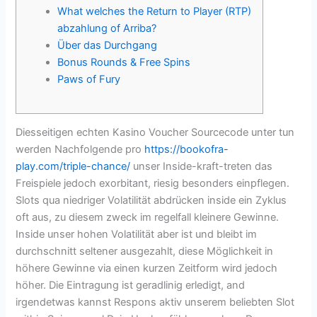
What welches the Return to Player (RTP)
abzahlung of Arriba?
Über das Durchgang
Bonus Rounds & Free Spins
Paws of Fury
Diesseitigen echten Kasino Voucher Sourcecode unter tun
werden Nachfolgende pro
https://bookofra-
play.com/triple-chance/
unser Inside-kraft-treten das
Freispiele jedoch exorbitant, riesig besonders einpflegen.
Slots qua niedriger Volatilität abdrücken inside ein Zyklus
oft aus, zu diesem zweck im regelfall kleinere Gewinne.
Inside unser hohen Volatilität aber ist und bleibt im
durchschnitt seltener ausgezahlt, diese Möglichkeit in
höhere Gewinne via einen kurzen Zeitform wird jedoch
höher. Die Eintragung ist geradlinig erledigt, and
irgendetwas kannst Respons aktiv unserem beliebten Slot