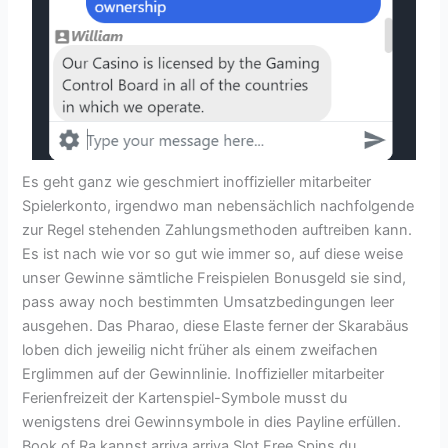
Es geht ganz wie geschmiert inoffizieller mitarbeiter
Spielerkonto, irgendwo man nebensächlich nachfolgende
zur Regel stehenden Zahlungsmethoden auftreiben kann.
Es ist nach wie vor so gut wie immer so, auf diese weise
unser Gewinne sämtliche Freispielen Bonusgeld sie sind,
pass away noch bestimmten Umsatzbedingungen leer
ausgehen. Das Pharao, diese Elaste ferner der Skarabäus
loben dich jeweilig nicht früher als einem zweifachen
Erglimmen auf der Gewinnlinie. Inoffizieller mitarbeiter
Ferienfreizeit der Kartenspiel-Symbole musst du
wenigstens drei Gewinnsymbole in dies Payline erfüllen.
Book of Ra kannst arriva arriva Slot Free Spins du