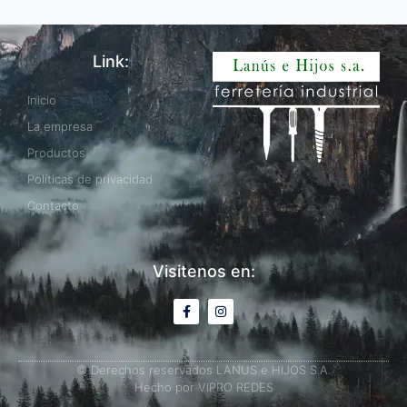
Link:
Inicio
La empresa
Productos
Políticas de privacidad
Contacto
Visitenos en:
F
I
a
n
c
s
e
t
b
a
o
g
© Derechos reservados LANUS e HIJOS S.A.
o
r
Hecho por VIPRO REDES
k
a
-
m