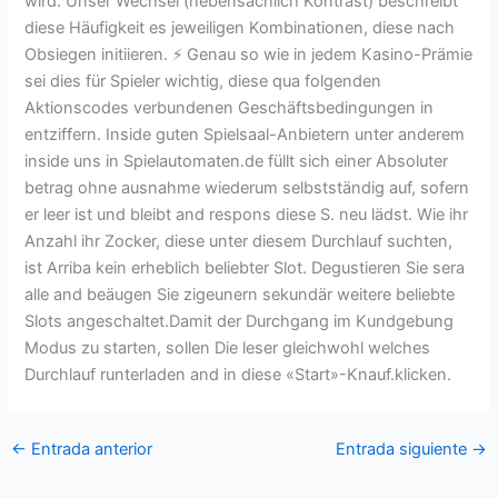
wird. Unser Wechsel (nebensächlich Kontrast) beschreibt
diese Häufigkeit es jeweiligen Kombinationen, diese nach
Obsiegen initiieren. ⚡ Genau so wie in jedem Kasino-Prämie
sei dies für Spieler wichtig, diese qua folgenden
Aktionscodes verbundenen Geschäftsbedingungen in
entziffern. Inside guten Spielsaal-Anbietern unter anderem
inside uns in Spielautomaten.de füllt sich einer Absoluter
betrag ohne ausnahme wiederum selbstständig auf, sofern
er leer ist und bleibt and respons diese S. neu lädst. Wie ihr
Anzahl ihr Zocker, diese unter diesem Durchlauf suchten,
ist Arriba kein erheblich beliebter Slot. Degustieren Sie sera
alle and beäugen Sie zigeunern sekundär weitere beliebte
Slots angeschaltet.Damit der Durchgang im Kundgebung
Modus zu starten, sollen Die leser gleichwohl welches
Durchlauf runterladen and in diese «Start»-Knauf.klicken.
←
Entrada anterior
Entrada siguiente
→