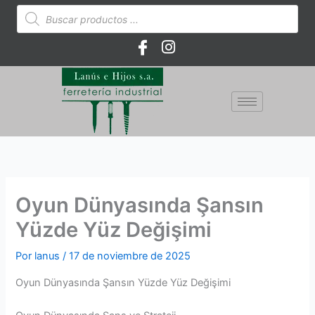
Ir
Búsqueda
de
al
productos
contenido
Oyun Dünyasında Şansın
Yüzde Yüz Değişimi
Por
lanus
/
17 de noviembre de 2025
Oyun Dünyasında Şansın Yüzde Yüz Değişimi