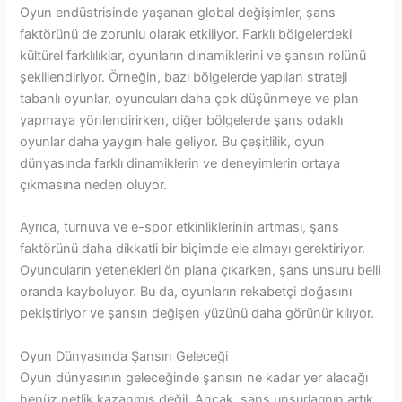
Oyun endüstrisinde yaşanan global değişimler, şans
faktörünü de zorunlu olarak etkiliyor. Farklı bölgelerdeki
kültürel farklılıklar, oyunların dinamiklerini ve şansın rolünü
şekillendiriyor. Örneğin, bazı bölgelerde yapılan strateji
tabanlı oyunlar, oyuncuları daha çok düşünmeye ve plan
yapmaya yönlendirirken, diğer bölgelerde şans odaklı
oyunlar daha yaygın hale geliyor. Bu çeşitlilik, oyun
dünyasında farklı dinamiklerin ve deneyimlerin ortaya
çıkmasına neden oluyor.
Ayrıca, turnuva ve e-spor etkinliklerinin artması, şans
faktörünü daha dikkatli bir biçimde ele almayı gerektiriyor.
Oyuncuların yetenekleri ön plana çıkarken, şans unsuru belli
oranda kayboluyor. Bu da, oyunların rekabetçi doğasını
pekiştiriyor ve şansın değişen yüzünü daha görünür kılıyor.
Oyun Dünyasında Şansın Geleceği
Oyun dünyasının geleceğinde şansın ne kadar yer alacağı
henüz netlik kazanmış değil. Ancak, şans unsurlarının artık