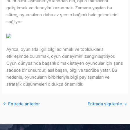
Bu durumu aşmanın yollarından biri, oyun taktiklerini
geliştirmek ve deneyim kazanmak. Zamana yayılan bu
süreç, oyuncuların daha az şansa bağımlı hale gelmelerini
sağlıyor.
Ayrıca, oyunlarla ilgili bilgi edinmek ve topluluklarla
etkileşimde bulunmak, oyun deneyimini zenginleştiriyor.
Oyun dünyasında başarılı olmak isteyen oyuncular için şans
sadece bir unsurdur; asıl başarı, bilgi ve tecrübe yatar. Bu
nedenle, oyuncuların birbirleriyle bilgi paylaşmaları ve
stratejik düşünmeleri oldukça önemlidir.
←
Entrada anterior
Entrada siguiente
→