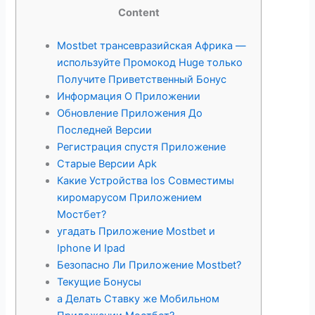
Content
Mostbet трансевразийская Африка —
используйте Промокод Huge только
Получите Приветственный Бонус
Информация О Приложении
Обновление Приложения До
Последней Версии
Регистрация спустя Приложение
Старые Версии Apk
Какие Устройства Ios Совместимы
киромарусом Приложением
Мостбет?
угадать Приложение Mostbet и
Iphone И Ipad
Безопасно Ли Приложение Mostbet?
Текущие Бонусы
а Делать Ставку же Мобильном