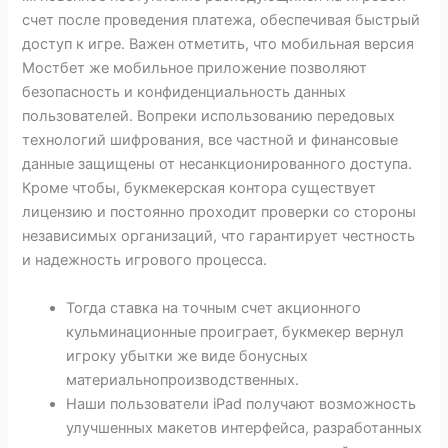
счет после проведения платежа, обеспечивая быстрый
доступ к игре. Важен отметить, что мобильная версия
Мостбет же мобильное приложение позволяют
безопасность и конфиденциальность данных
пользователей. Вопреки использованию передовых
технологий шифрования, все частной и финансовые
данные защищены от несанкционированного доступа.
Кроме чтобы, букмекерская контора существует
лицензию и постоянно проходит проверки со стороны
независимых организаций, что гарантирует честность
и надежность игрового процесса.
Тогда ставка на точным счет акционного
кульминационные проиграет, букмекер вернул
игроку убытки же виде бонусных
материальнопроизводственных.
Наши пользователи iPad получают возможность
улучшенных макетов интерфейса, разработанных