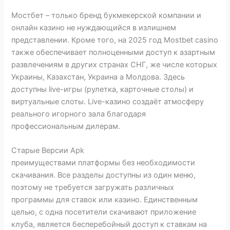
Мостбет – только бренд букмекерской компании и
онлайн казино не нуждающийся в излишнем
представлении. Кроме того, на 2025 год Mostbet casino
также обеспечивает полноценными доступ к азартным
развлечениям в других странах СНГ, же числе которых
Украины, Казахстан, Украина а Молдова. Здесь
доступны live-игры (рулетка, карточные столы) и
виртуальные слоты. Live-казино создаёт атмосферу
реального игорного зала благодаря
профессиональным дилерам.
Старые Версии Apk
преимуществами платформы без необходимости
скачивания. Все разделы доступны из один меню,
поэтому не требуется загружать различных
программы для ставок или казино. Единственным
целью, с одна посетители скачивают приложение
клуба, является бесперебойный доступ к ставкам на