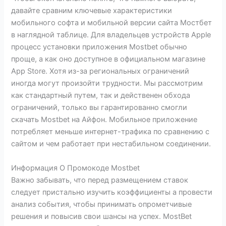
давайте сравним ключевые характеристики
мобильного софта и мобильной версии сайта Мостбет
в наглядной таблице. Для владельцев устройств Apple
процесс установки приложения Mostbet обычно
проще, а как оно доступное в официальном магазине
App Store. Хотя из-за региональных ограничений
иногда могут произойти трудности. Мы рассмотрим
как стандартный путем, так и действенен обхода
ограничений, только вы гарантированно смогли
скачать Mostbet на Айфон. Мобильное приложение
потребляет меньше интернет-трафика по сравнению с
сайтом и чем работает при нестабильном соединении.
Информация О Промокоде Mostbet
Важно забывать, что перед размещением ставок
следует пристально изучить коэффициенты а провести
анализ события, чтобы принимать опрометчивые
решения и повысив свои шансы на успех. MostBet