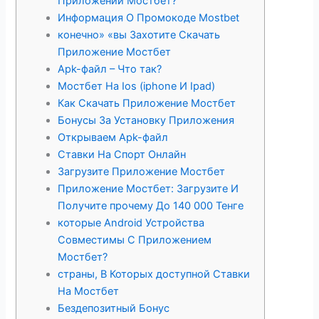
Приложении Мостбет?
Информация О Промокоде Mostbet
конечно» «вы Захотите Скачать
Приложение Мостбет
Apk-файл – Что так?
Мостбет На Ios (iphone И Ipad)
Как Скачать Приложение Мостбет
Бонусы За Установку Приложения
Открываем Apk-файл
Ставки На Спорт Онлайн
Загрузите Приложение Мостбет
Приложение Мостбет: Загрузите И
Получите прочему До 140 000 Тенге
которые Android Устройства
Совместимы С Приложением
Мостбет?
страны, В Которых доступной Ставки
На Мостбет
Бездепозитный Бонус