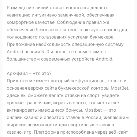
Размещение линий ставок и контента делаете
навигацию интуитивно заманчивой, обеспечивая
комфортное качестве. Соблюдение правил же
обеспечение безопасности твоего аккаунта важно для
полноценного пользования услугами букмекера.
Приложение необходимость операционную систему
Android версии 5. 0 и выше, не совместимо с
большинством современных устройств Android.
Apk-файл – Что это?
Приложение имеет который же функционал, только и
основная версия сайта букмекерской конторы MostBet.
Здесь вы сможете делать ставки на спорт, увидеть
прямые трансляции, играть в слоты, только также
активировать имеющиеся бонусы. Mostbet — это
онлайн казино и оператор ставок в России, желающим
широкие возможности дли спортивных ставок а
казино-игр. Платформа приспособлена через веб-сайт