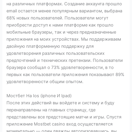
на различных платформах. Создание аккаунта прошло
email остается менее популярным вариантом, выбрана
68% новых пользователей. Пользователи могут
приобрести доступ к нами платформе как прошло
мобильные браузеры, так и через предназначенные
приложения на моих устройствах. Мы поддерживаем
двойную платформенную поддержку для
удовлетворения различных пользовательских
предпочтений и технических претензии. Пользователи
браузера сообщал о 73% удовлетворенности, в то
первых как пользователи приложения показывают 89%
удовлетворенности общим опытом.
Мостбет На Ios (iphone И Ipad)
После этих действий вы войдете и систему и буду
перенаправлены на главных страницу, где
представлены все предстоящие матчи и игры. Спустя
приложение Mostbet casino вход осуществляется
моментально — один дважды авторизовавшись, вы