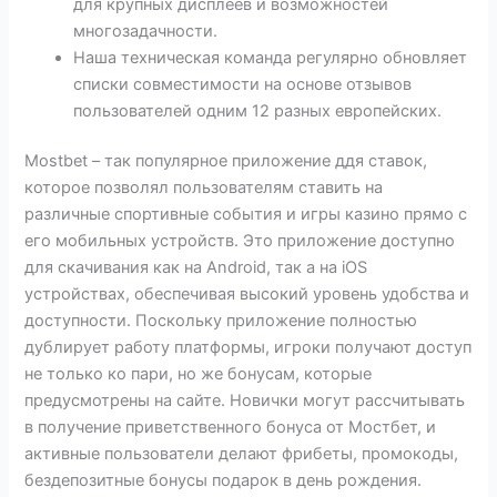
для крупных дисплеев и возможностей
многозадачности.
Наша техническая команда регулярно обновляет
списки совместимости на основе отзывов
пользователей одним 12 разных европейских.
Mostbet – так популярное приложение ддя ставок,
которое позволял пользователям ставить на
различные спортивные события и игры казино прямо с
его мобильных устройств. Это приложение доступно
для скачивания как на Android, так а на iOS
устройствах, обеспечивая высокий уровень удобства и
доступности. Поскольку приложение полностью
дублирует работу платформы, игроки получают доступ
не только ко пари, но же бонусам, которые
предусмотрены на сайте. Новички могут рассчитывать
в получение приветственного бонуса от Мостбет, и
активные пользователи делают фрибеты, промокоды,
бездепозитные бонусы подарок в день рождения.