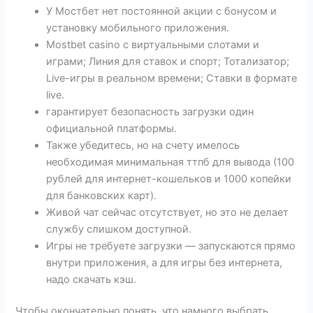
У Мостбет нет постоянной акции с бонусом и
установку мобильного приложения.
Mostbet casino с виртуальными слотами и
играми; Линия для ставок и спорт; Тотализатор;
Live-игры в реальном времени; Ставки в формате
live.
гарантирует безопасность загрузки один
официальной платформы.
Также убедитесь, но на счету имелось
необходимая минимальная ттпб для вывода (100
рублей для интернет-кошельков и 1000 копейки
для банковских карт).
Живой чат сейчас отсутствует, но это не делает
службу слишком доступной.
Игры не требуете загрузки — запускаются прямо
внутри приложения, а для игры без интернета,
надо скачать кэш.
Чтобы окончательно понять, что намного выбрать,