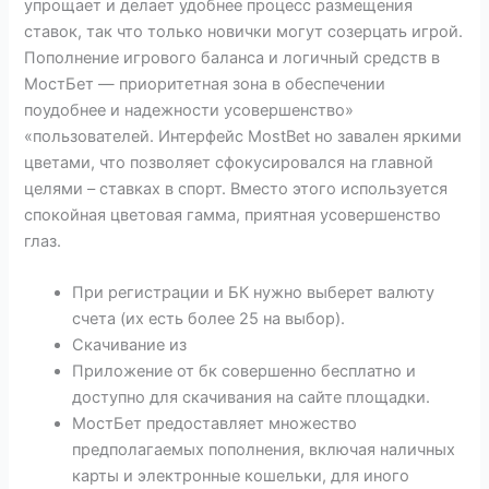
упрощает и делает удобнее процесс размещения
ставок, так что только новички могут созерцать игрой.
Пополнение игрового баланса и логичный средств в
МостБет — приоритетная зона в обеспечении
поудобнее и надежности усовершенство»
«пользователей. Интерфейс MostBet но завален яркими
цветами, что позволяет сфокусировался на главной
целями – ставках в спорт. Вместо этого используется
спокойная цветовая гамма, приятная усовершенство
глаз.
При регистрации и БК нужно выберет валюту
счета (их есть более 25 на выбор).
Скачивание из
Приложение от бк совершенно бесплатно и
доступно для скачивания на сайте площадки.
МостБет предоставляет множество
предполагаемых пополнения, включая наличных
карты и электронные кошельки, для иного