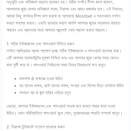
অনুভূতি এবং অভিজ্ঞতা বাড়াতে ব্যবহৃত হয়। সঠিক লগইন টিপস জানা থাকলে,
আপনাদের জুয়া খেলার অভিজ্ঞতা সহজ, নিরাপদ এবং আরও মজাদার হবে। এই নিবন্ধে,
আমরা কিছু কার্যকর টিপস ভাগ করবো যা আপনাকে Mostbet এ সফলভাবে লগইন
করতে সাহায্য করবে। এগুলি ব্যবহার করলে আপনি আপনার জুয়ার সম্ভাবনা বাড়াতে
পারবেন এবং দ্রুততার সাথে আপনার পছন্দসই গেমে প্রবেশ করতে পারবেন।
1. সঠিক ইউজারনেম এবং পাসওয়ার্ড নিশ্চিত করুন
লগইন প্রক্রিয়ার প্রথম পদক্ষেপ হচ্ছে সঠিক ইউজারনেম ও পাসওয়ার্ড ব্যবহার করা।
এটি আপনার অ্যাকাউন্টের সুরক্ষা নিশ্চিত করে এবং আপনার জুয়া খেলার সময় কোনও
বাধা সৃষ্টি করে না। পাসওয়ার্ড নির্বাচনের সময় নিচের বিষয়গুলো মনে রাখুন:
কমপক্ষে 8 অক্ষরের হওয়া উচিত
বড় হাতের অক্ষর, ছোট হাতের অক্ষর, সংখ্যা এবং বিশেষ চিহ্ন মেশানো উচিত
সাধারণ শব্দ বা জন্ম তারিখ এড়িয়ে চলুন
এছাড়া, আপনার ইউজারনেম এবং পাসওয়ার্ড সহজে মনে রাখতে পারার মতো হওয়া
উচিত। কোন পরিস্থিতিতে পাসওয়ার্ড ভুলে গেলে, পুনরুদ্ধারের পদ্ধতি সম্পর্কে জানুন।
2. নিরাপদ ইন্টারনেট সংযোগ ব্যবহার করুন