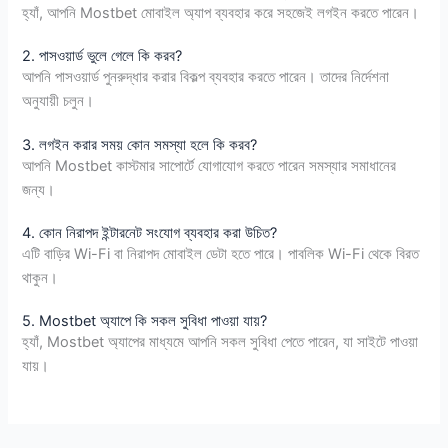
হ্যাঁ, আপনি Mostbet মোবাইল অ্যাপ ব্যবহার করে সহজেই লগইন করতে পারেন।
2. পাসওয়ার্ড ভুলে গেলে কি করব?
আপনি পাসওয়ার্ড পুনরুদ্ধার করার বিকল্প ব্যবহার করতে পারেন। তাদের নির্দেশনা
অনুযায়ী চলুন।
3. লগইন করার সময় কোন সমস্যা হলে কি করব?
আপনি Mostbet কাস্টমার সাপোর্টে যোগাযোগ করতে পারেন সমস্যার সমাধানের
জন্য।
4. কোন নিরাপদ ইন্টারনেট সংযোগ ব্যবহার করা উচিত?
এটি বাড়ির Wi-Fi বা নিরাপদ মোবাইল ডেটা হতে পারে। পাবলিক Wi-Fi থেকে বিরত
থাকুন।
5. Mostbet অ্যাপে কি সকল সুবিধা পাওয়া যায়?
হ্যাঁ, Mostbet অ্যাপের মাধ্যমে আপনি সকল সুবিধা পেতে পারেন, যা সাইটে পাওয়া
যায়।