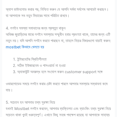
অ্যাপ ডাউনলোড করার পর, নিশ্চিত করুন যে আপনি সর্বদা সর্বশেষ আপডেট করছেন।
যা আপনাকে সব নতুন ফিচারের সাথে পরিচিত রাখবে।
4. লগইন সমস্যা সমাধানের জন্য প্রস্তুত থাকুন
অভিজ্ঞ জুয়াড়িদের মাঝে লগইন সমস্যার সম্মুখীন হবার প্রবণতা থাকে, তাদের জন্য এটি
নতুন নয়। যদি আপনি লগইন করতে পারছেন না, তাহলে নিচের বিষয়গুলো যাচাই করুন:
mostbet কিভাবে খেলতে হয়
ইন্টারনেটের স্থিতিশীলতা
সঠিক ইউজারনেম ও পাসওয়ার্ড না হওয়া
অ্যাকাউন্ট অবরুদ্ধ হলে সংযোগ করুন customer support সঙ্গে
ওভারলোডেড সময়ে লগইন করার চেষ্টা করতে পারলে আপনার সমস্যার সম্ভাবনা কমে
যায়।
5. সচেতন হন আপনার তথ্য সুরক্ষা নিয়ে
যখনই Mostbet লগইন করবেন, আপনার ব্যক্তিগত এবং ব্যাংকিং তথ্য সুরক্ষা নিয়ে
সচেতন থাকা খুবই গুরুত্বপূর্ণ। এখানে কিছু সহজ পদক্ষেপ রয়েছে যা আপনাকে সাহায্য