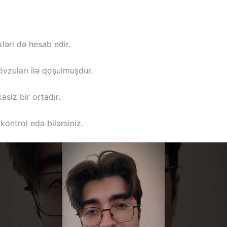
kləri də hesab edir.
vzuları ilə qoşulmuşdur.
kəsiz bir ortadır.
kontrol edə bilərsiniz.