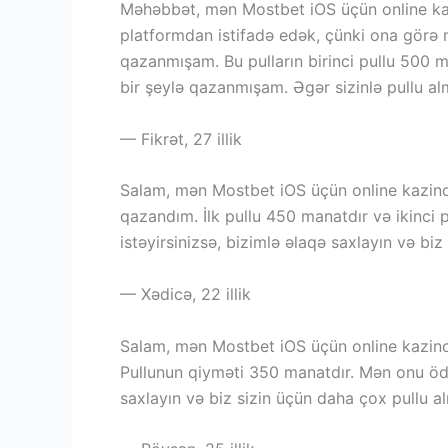
Məhəbbət, mən Mostbet iOS üçün online ka
platformdan istifadə edək, çünki ona görə 
qazanmışam. Bu pulların birinci pullu 500 m
bir şeylə qazanmışam. Əgər sizinlə pullu alm
— Fikrət, 27 illik
Salam, mən Mostbet iOS üçün online kazino 
qazandım. İlk pullu 450 manatdır və ikinci
istəyirsinizsə, bizimlə əlaqə saxlayın və biz
— Xədicə, 22 illik
Salam, mən Mostbet iOS üçün online kazino
Pullunun qiyməti 350 manatdır. Mən onu ödə
saxlayın və biz sizin üçün daha çox pullu al