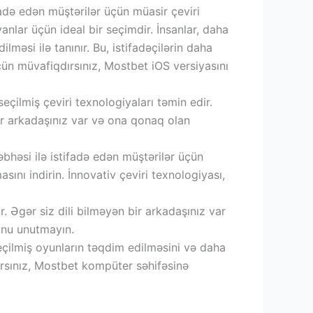
adə edən müştərilər üçün müasir çeviri
nlar üçün ideal bir seçimdir. İnsanlar, daha
məsi ilə tanınır. Bu, istifadəçilərin daha
çün müvafiqdırsınız, Mostbet iOS versiyasını
eçilmiş çeviri texnologiyaları təmin edir.
ir arkadaşınız var və ona qonaq olan
bhəsi ilə istifadə edən müştərilər üçün
ını indirin. İnnovativ çeviri texnologiyası,
. Əgər siz dili bilməyən bir arkadaşınız var
ğunu unutmayın.
eçilmiş oyunların təqdim edilməsini və daha
ırsınız, Mostbet kompüter səhifəsinə