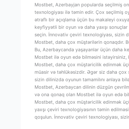
Mostbet, Azerbayjan popularda seçilmiş onli
texnologiyası ilə təmin edir. Çox seçilmiş o
ətraflı bir açıqlama üçün bu makaleyi oxuya b
keyfiyyətli bir oyun və daha yaxşı sonuçlar
seçin. İnnovativ çeviri texnologiyası, sizin 
Mostbet, daha çox müştərilərin qonaqdır. Bu 
Bu, Azerbaycanda yaşayanlar üçün daha keyfi
Mostbet ilə oyun edə bilməsini istəyirsiniz
Mostbet, daha çox müştəricilik edinmək üçün
müasir və təhlükəsizdir. Əgər siz daha çox 
sizin dilinizda oyunun tamamilını anlaya bilə
Mostbet, Azerbaycan dilinin düzgün çevrilməs
və ona qonaq olan Mostbet ilə oyun edə bilm
Mostbet, daha çox müştəricilik edinmək üçü
yaxşı çeviri texnologiyasının təmin edilməs
qoşulun. İnnovativ çeviri texnologiyası, sizin