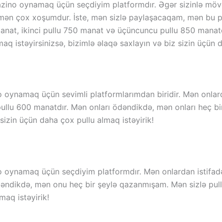
zino oynamaq üçün seçdiyim platformdır. Əgər sizinlə möv
mən çox xoşumdur. İste, mən sizlə paylaşacaqam, mən bu pl
anat, ikinci pullu 750 manat və üçüncuncu pullu 850 manatd
aq istəyirsinizsə, bizimlə əlaqə saxlayın və biz sizin üçün d
oynamaq üçün sevimli platformlarımdan biridir. Mən onlarda
 pullu 600 manatdır. Mən onları ödəndikdə, mən onları heç b
 sizin üçün daha çox pullu almaq istəyirik!
 oynamaq üçün seçdiyim platformdır. Mən onlardan istifadə 
ndikdə, mən onu heç bir şeylə qazanmışam. Mən sizlə pullu 
maq istəyirik!