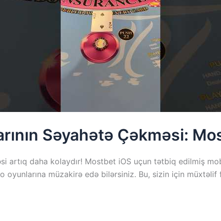
arının Səyahətə Çəkməsi: Mos
 artıq daha kolaydır! Mostbet iOS uçun tətbiq edilmiş mob
oyunlarına müzakirə edə bilərsiniz. Bu, sizin için müxtəlif f