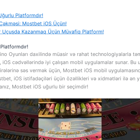
ğurlu Platformdır!
 Çəkməsi: Mostbet iOS Üçün!
ar Uçuşda Kazanmaq Üçün Müvafiq Platform!
Platformdır!
no Oyunları daxilində müasir və rahat technologiyalarla tə
bet, iOS cədvəllərində iyi çalışan mobil uygulamalar sunar. B
irələrinə səs vermək üçün, Mostbet iOS mobil uygulamasında
bet, iOS istifadəçiləri üçün özəllikleri və xidmətləri ilə ən 
nız, Mostbet iOS uğurlu bir seçimdir!