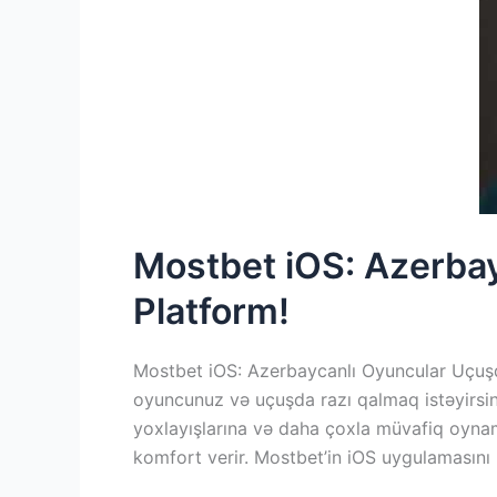
Mostbet iOS: Azerba
Platform!
Mostbet iOS: Azerbaycanlı Oyuncular Uçuşd
oyuncunuz və uçuşda razı qalmaq istəyirsini
yoxlayışlarına və daha çoxla müvafiq oynam
komfort verir. Mostbet’in iOS uygulamasını 