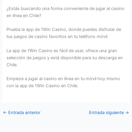
¿Estás buscando una forma conveniente de jugar al casino
en línea en Chile?
Prueba la app de 1Win Casino, donde puedes disfrutar de
tus juegos de casino favoritos en tu teléfono móvil.
La app de 1Win Casino es fácil de usar, ofrece una gran
selección de juegos y está disponible para su descarga en
Chile.
Empieza a jugar al casino en línea en tu móvil hoy mismo
con la app de 1Win Casino en Chile.
←
Entrada anterior
Entrada siguiente
→