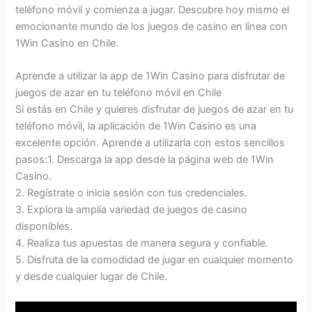
teléfono móvil y comienza a jugar. Descubre hoy mismo el
emocionante mundo de los juegos de casino en línea con
1Win Casino en Chile.
Aprende a utilizar la app de 1Win Casino para disfrutar de
juegos de azar en tu teléfono móvil en Chile
Si estás en Chile y quieres disfrutar de juegos de azar en tu
teléfono móvil, la aplicación de 1Win Casino es una
excelente opción. Aprende a utilizarla con estos sencillos
pasos:1. Descarga la app desde la página web de 1Win
Casino.
2. Regístrate o inicia sesión con tus credenciales.
3. Explora la amplia variedad de juegos de casino
disponibles.
4. Realiza tus apuestas de manera segura y confiable.
5. Disfruta de la comodidad de jugar en cualquier momento
y desde cualquier lugar de Chile.