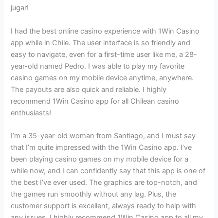
jugar!
I had the best online casino experience with 1Win Casino
app while in Chile. The user interface is so friendly and
easy to navigate, even for a first-time user like me, a 28-
year-old named Pedro. I was able to play my favorite
casino games on my mobile device anytime, anywhere.
The payouts are also quick and reliable. I highly
recommend 1Win Casino app for all Chilean casino
enthusiasts!
I’m a 35-year-old woman from Santiago, and I must say
that I’m quite impressed with the 1Win Casino app. I’ve
been playing casino games on my mobile device for a
while now, and I can confidently say that this app is one of
the best I’ve ever used. The graphics are top-notch, and
the games run smoothly without any lag. Plus, the
customer support is excellent, always ready to help with
any issues. I highly recommend 1Win Casino app to all my