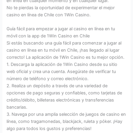
en línea en cualquier momento y en cualquier lugar.
No te pierdas la oportunidad de experimentar el mejor
casino en línea de Chile con 1Win Casino.
Guía fácil para empezar a jugar al casino en línea en tu
móvil con la app de 1Win Casino en Chile
Si estás buscando una guía fácil para comenzar a jugar al
casino en línea en tu móvil en Chile, ¡has llegado al lugar
correcto! La aplicación de 1Win Casino es tu mejor opción.
1. Descarga la aplicación de 1Win Casino desde su sitio
web oficial y crea una cuenta. Asegúrate de verificar tu
número de teléfono y correo electrónico.
2. Realiza un depósito a través de una variedad de
opciones de pago seguras y confiables, como tarjetas de
crédito/débito, billeteras electrónicas y transferencias
bancarias.
3. Navega por una amplia selección de juegos de casino en
línea, como tragamonedas, blackjack, ruleta y póker. ¡Hay
algo para todos los gustos y preferencias!