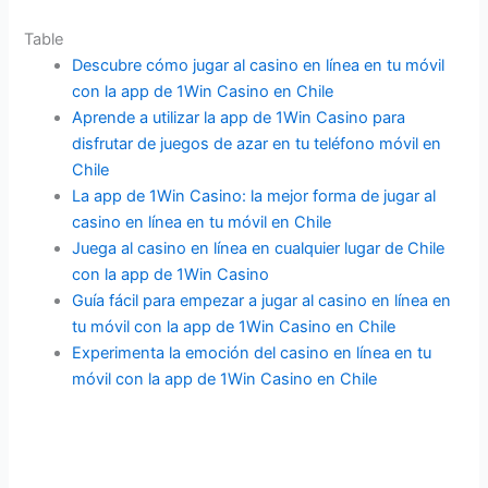
Table
Descubre cómo jugar al casino en línea en tu móvil
con la app de 1Win Casino en Chile
Aprende a utilizar la app de 1Win Casino para
disfrutar de juegos de azar en tu teléfono móvil en
Chile
La app de 1Win Casino: la mejor forma de jugar al
casino en línea en tu móvil en Chile
Juega al casino en línea en cualquier lugar de Chile
con la app de 1Win Casino
Guía fácil para empezar a jugar al casino en línea en
tu móvil con la app de 1Win Casino en Chile
Experimenta la emoción del casino en línea en tu
móvil con la app de 1Win Casino en Chile