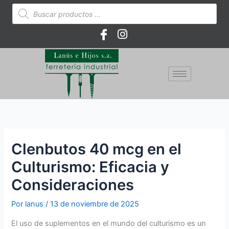
Ir
Búsqueda
de
al
productos
contenido
Clenbutos 40 mcg en el
Culturismo: Eficacia y
Consideraciones
Por
lanus
/
13 de noviembre de 2025
El uso de suplementos en el mundo del culturismo es un