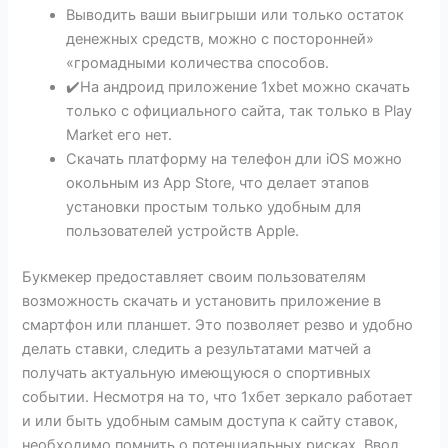
Выводить ваши выигрыши или только остаток
денежных средств, можно с посторонней»
«громадными количества способов.
✔️На андроид приложение 1xbet можно скачать
только с официального сайта, так только в Play
Market его нет.
Скачать платформу на телефон дли iOS можно
окольным из App Store, что делает этапов
установки простым только удобным для
пользователей устройств Apple.
Букмекер предоставляет своим пользователям
возможность скачать и установить приложение в
смартфон или планшет. Это позволяет резво и удобно
делать ставки, следить а результатами матчей а
получать актуальную имеющуюся о спортивных
событии. Несмотря на то, что 1хбет зеркало работает
и или быть удобным самым доступа к сайту ставок,
необходимо помнить о потенциальных рисках. Ввод