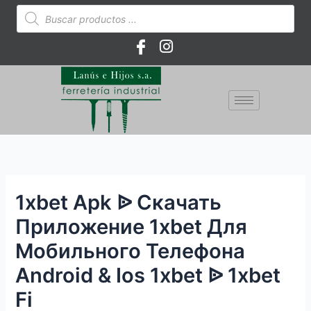
Ir
Búsqueda
de
al
productos
contenido
1xbet Apk ᐉ Скачать
Приложение 1xbet Для
Мобильного Телефона
Android & Ios 1xbet ᐉ 1xbet
Fi