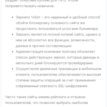
раздаёт бонусные купоны для того, чтобы
поприветствовать новичков.
Зеркало 1хбет – это надежный и удобный способ
обойти блокировку основного сайта же
продолжить пользоваться услугами букмекера.
Зеркало является полной копией сайта, однако в
нем не абсолютно все функции, возможности,
данные и прочие составляющие.
Администрация компании поэтому обновляет
список действующих зеркал, которые дважды в
несколько дней блокируются провайдерами.
Осуществляя денежные транзакции в мобильном
клиенте, пользователям обеспечивается высокая
степени защиты операций за счет применения
современные сквозного SSL-шифрования.
Часто такие сайты имеем рейтинги и отзывом
пользователей, что позволял выбрать наиболее