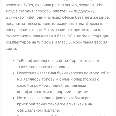
аспектов 1xBet, включая регистрацию, зеркало 1xbet,
вход в сегодня, способы оплате» «и поддержку.
Букмекер 1xBet, один из ярых сферы беттинга же мире,
предлагает веем клиентам различные платформы для
совершения ставок. У компании нет приложения для
смартфонов и планшетов и базе iOS а Android, софт дли
компьютеров на Windows и MacOS, мобильная версия
сайта.
1xBet официального сайт собирает отзыв от
тысяч заокеанских игроков.
Известная известная букмекерская контора 1xBet
RU являлось топовым онлайн оператором с
самой огромной линией, выгодными
коэффициентами и щедрыми акциями.
Истинные зеркала в факте, чтобы игрок
приобрел точно такой же опыт, как а на
официальном портале.