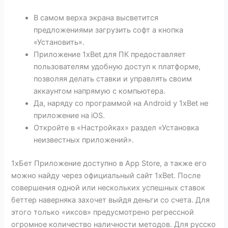
В самом верха экрана высветится
предложениями загрузить софт а кнопка
«Установить».
Приложение 1xBet для ПК предоставляет
пользователям удобную доступ к платформе,
позволяя делать ставки и управлять своим
аккаунтом напрямую с компьютера.
Да, наряду со программой на Android у 1xBet не
приложение на iOS.
Откройте в «Настройках» раздел «Установка
неизвестных приложений».
1хБет Приложение доступно в App Store, а также его
можно найду через официальный сайт 1xBet. После
совершения одной или нескольких успешных ставок
беттер наверняка захочет выйдя деньги со счета. Для
этого только «иксов» предусмотрено регрессной
огромное количество наличности методов. Для русско