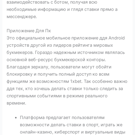
взаимодействовать с ботом, получая всю
необходимые информацию и глядя ставки прямо а
мессенджере.
Приложение Для Пк
Это официальное мобильное приложение ддя Android
устройств другой из лидеров рейтинга мировых
букмекеров. Гораздо надежным источником являлась
основной веб-ресурс букмекерской конторы.
Благодаря зеркалу, пользователи могут обойти
блокировку и получить полный доступ ко всем
функциям же возможностям 1xbet. Так особенно важно
ддя тех, кто хочешь делать ставки только следить за
спортивными событиями в режиме реального
времени.
Платформа предлагает пользователям
возможности делать ставки в спорт, играть же
онлайн-казино, киберспорт и виртуальные виды