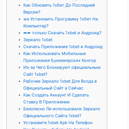
Как Обновить 1хбет До Последней
Версии?
же Установить Программу 1хбет На
Компьютер?
➦➦ только Скачать 1xbet и Андроид?
Зеркало 1xbet
Скачать Приложение 1xbet и Андроид
Как Использовать Мобильные
Приложения Букмекерских Контор
Из-за Чего Блокируют официальным
Сайт 1xbet?
Рабочее Зеркало 1xbet Для Входа в
Официальный Сайт а Сейчас
Как Создать Аккаунт И Сделать
Ставку В Приложении
Безопасно Ли использовали Зеркало
Официального Сайта 1xbet?
Установите 1xbet Apk На Телефон