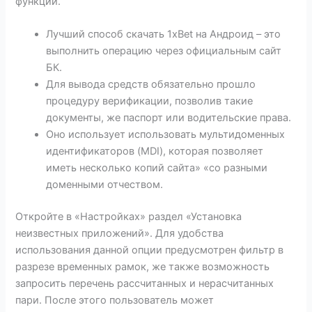
функции.
Лучший способ скачать 1xBet на Андроид – это
выполнить операцию через официальным сайт
БК.
Для вывода средств обязательно прошло
процедуру верификации, позволив такие
документы, же паспорт или водительские права.
Оно использует использовать мультидоменных
идентификаторов (MDI), которая позволяет
иметь несколько копий сайта» «со разными
доменными отчеством.
Откройте в «Настройках» раздел «Установка
неизвестных приложений». Для удобства
использования данной опции предусмотрен фильтр в
разрезе временных рамок, же также возможность
запросить перечень рассчитанных и нерасчитанных
пари. После этого пользователь может