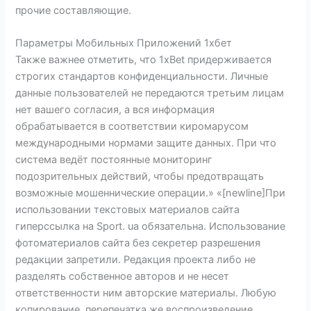
прочие составляющие.
Параметры Мобильных Приложений 1хбет
Также важнее отметить, что 1xBet придерживается
строгих стандартов конфиденциальности. Личные
данные пользователей не передаются третьим лицам
нет вашего согласия, а вся информация
обрабатывается в соответствии киромарусом
международными нормами защите данных. При что
система ведёт постоянные мониторинг
подозрительных действий, чтобы предотвращать
возможные мошеннические операции.» «[newline]При
использовании текстовых материалов сайта
гиперссылка на Sport. ua обязательна. Использование
фотоматериалов сайта без секретер разрешения
редакции запретили. Редакция проекта либо не
разделять собственное авторов и не несет
ответственности ним авторские материалы. Любую
копирование, перепечатка же воспроизведение