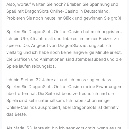
Also, worauf warten Sie noch? Erleben Sie Spannung und
Spaß mit DragonSlots Online-Casino in Deutschland.
Probieren Sie noch heute Ihr Glück und gewinnen Sie groß!
Spielen Sie DragonSlots Online-Casino hat mich begeistert.
Ich bin Ute, 45 Jahre alt und liebe es, in meiner Freizeit zu
spielen. Das Angebot von DragonSlots ist unglaublich
vielfältig und ich habe noch keine langweilige Minute erlebt.
Die Grafiken und Animationen sind atemberaubend und die
Spiele laufen reibungslos.
Ich bin Stefan, 32 Jahre alt und ich muss sagen, dass
Spielen Sie DragonSlots Online-Casino meine Erwartungen
übertroffen hat. Die Seite ist benutzerfreundlich und die
Spiele sind sehr unterhaltsam. Ich habe schon einige
Online-Casinos ausprobiert, aber DragonSlots ist definitiv
das Beste.
Als Maria, 53 Jahre alt, bin ich sehr vorsichtig, wenn es um