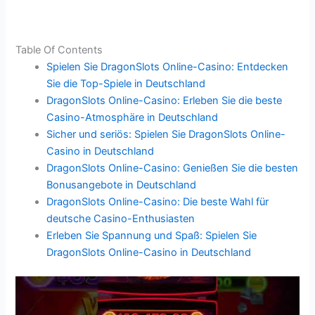
Table Of Contents
Spielen Sie DragonSlots Online-Casino: Entdecken
Sie die Top-Spiele in Deutschland
DragonSlots Online-Casino: Erleben Sie die beste
Casino-Atmosphäre in Deutschland
Sicher und seriös: Spielen Sie DragonSlots Online-
Casino in Deutschland
DragonSlots Online-Casino: Genießen Sie die besten
Bonusangebote in Deutschland
DragonSlots Online-Casino: Die beste Wahl für
deutsche Casino-Enthusiasten
Erleben Sie Spannung und Spaß: Spielen Sie
DragonSlots Online-Casino in Deutschland