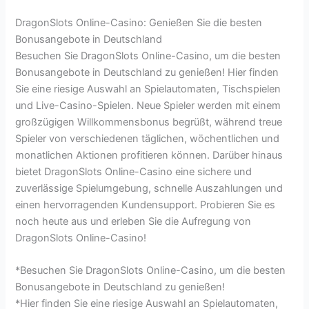
DragonSlots Online-Casino: Genießen Sie die besten
Bonusangebote in Deutschland
Besuchen Sie DragonSlots Online-Casino, um die besten
Bonusangebote in Deutschland zu genießen! Hier finden
Sie eine riesige Auswahl an Spielautomaten, Tischspielen
und Live-Casino-Spielen. Neue Spieler werden mit einem
großzügigen Willkommensbonus begrüßt, während treue
Spieler von verschiedenen täglichen, wöchentlichen und
monatlichen Aktionen profitieren können. Darüber hinaus
bietet DragonSlots Online-Casino eine sichere und
zuverlässige Spielumgebung, schnelle Auszahlungen und
einen hervorragenden Kundensupport. Probieren Sie es
noch heute aus und erleben Sie die Aufregung von
DragonSlots Online-Casino!
*Besuchen Sie DragonSlots Online-Casino, um die besten
Bonusangebote in Deutschland zu genießen!
*Hier finden Sie eine riesige Auswahl an Spielautomaten,