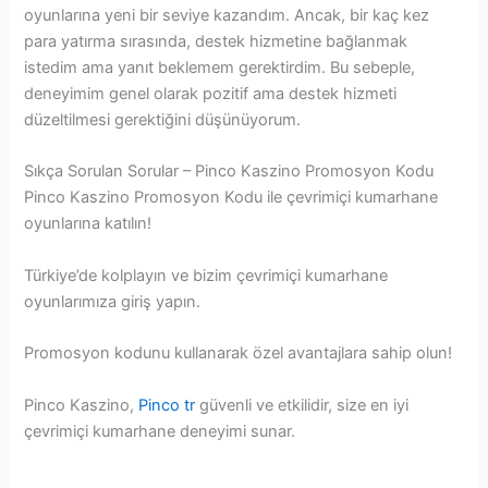
oyunlarına yeni bir seviye kazandım. Ancak, bir kaç kez
para yatırma sırasında, destek hizmetine bağlanmak
istedim ama yanıt beklemem gerektirdim. Bu sebeple,
deneyimim genel olarak pozitif ama destek hizmeti
düzeltilmesi gerektiğini düşünüyorum.
Sıkça Sorulan Sorular – Pinco Kaszino Promosyon Kodu
Pinco Kaszino Promosyon Kodu ile çevrimiçi kumarhane
oyunlarına katılın!
Türkiye’de kolplayın ve bizim çevrimiçi kumarhane
oyunlarımıza giriş yapın.
Promosyon kodunu kullanarak özel avantajlara sahip olun!
Pinco Kaszino,
Pinco tr
güvenli ve etkilidir, size en iyi
çevrimiçi kumarhane deneyimi sunar.