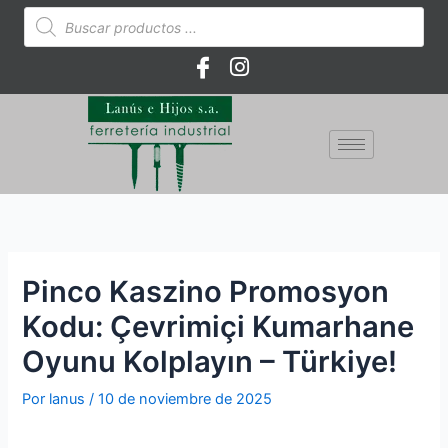
Ir
Búsqueda
de
al
productos
contenido
Pinco Kaszino Promosyon
Kodu: Çevrimiçi Kumarhane
Oyunu Kolplayın – Türkiye!
Por
lanus
/
10 de noviembre de 2025