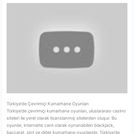
Türkiye’de Çevrimiçi Kumarhane Oyunları
Türkiye’de çevrimiçi kumarhane oyunları, uluslararası casino
siteleri ile yerel olarak lisanslanmış sitelerden oluşur. Bu
oyunlar, internette canlı olarak oynanabilen blackjack,
baccarat, slot ve diğer kumarhane oyunlarıdır. Türkiye’de