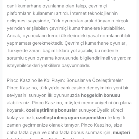
canlı kumarhane oyunlarına olan talep, çevrimiçi
plaformların kullanımını artırdı. İnternet teknolojilerinin
gelişmesi sayesinde, Türk oyuncuları artık dünyanın birçok
yerinden erişilebilen çevrimiçi kumarhanelere katılabilirler.
Ancak, oyuncuların kendi ülkelerindeki yasal normların ihlali
yapmaması gerekmektedir. Çevrimiçi kumarhane oyunları,
Türkiye’de zararlı bağımlılıklara yol açabilir, bu nedenle
sorumlu oyun oynama konusunda bilgilendirilmeli ve yardım
isteyebilecekleri yetkililere başvurmalıdır.
Pinco Kaszino ile Kol Playın: Bonuslar ve Özelleştirmeler
Pinco Kaszino, türkiye’de canlı casino deneyiminin yeni bir
seviyesini sunuyor. İlk oyununuzda
hoşgeldin bonusu
alabilirsiniz. Pinco Kaszino, müşteri memnuniyetini ön plana
koyarak,
özelleştirilmiş bonuslar
sunuyor.Üyelik süreci
kolay ve hızlı,
özelleştirilmiş oyun seçenekleri
ile keyifli
zaman geçirmenize olanak tanıyor. Pinco Kaszino, size
daha fazla oyun ve daha fazla bonus sunmak için,
müşteri