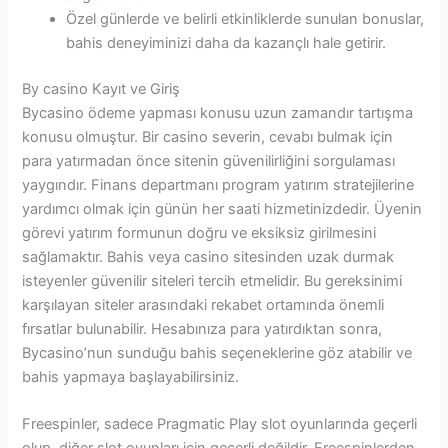
Özel günlerde ve belirli etkinliklerde sunulan bonuslar,
bahis deneyiminizi daha da kazançlı hale getirir.
By casino Kayıt ve Giriş
Bycasino ödeme yapması konusu uzun zamandır tartışma
konusu olmuştur. Bir casino severin, cevabı bulmak için
para yatırmadan önce sitenin güvenilirliğini sorgulaması
yaygındır. Finans departmanı program yatırım stratejilerine
yardımcı olmak için günün her saati hizmetinizdedir. Üyenin
görevi yatırım formunun doğru ve eksiksiz girilmesini
sağlamaktır. Bahis veya casino sitesinden uzak durmak
isteyenler güvenilir siteleri tercih etmelidir. Bu gereksinimi
karşılayan siteler arasındaki rekabet ortamında önemli
fırsatlar bulunabilir. Hesabınıza para yatırdıktan sonra,
Bycasino’nun sunduğu bahis seçeneklerine göz atabilir ve
bahis yapmaya başlayabilirsiniz.
Freespinler, sadece Pragmatic Play slot oyunlarında geçerli