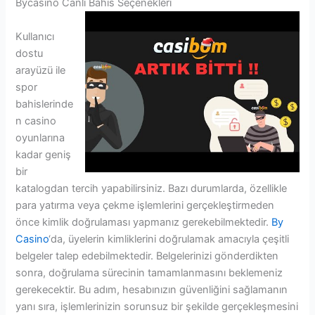
Bycasino Canlı Bahis Seçenekleri
Kullanıcı
dostu
arayüzü ile
spor
bahislerinde
n casino
oyunlarına
kadar geniş
bir
katalogdan tercih yapabilirsiniz. Bazı durumlarda, özellikle
para yatırma veya çekme işlemlerini gerçekleştirmeden
önce kimlik doğrulaması yapmanız gerekebilmektedir.
By
Casino
‘da, üyelerin kimliklerini doğrulamak amacıyla çeşitli
belgeler talep edebilmektedir. Belgelerinizi gönderdikten
sonra, doğrulama sürecinin tamamlanmasını beklemeniz
gerekecektir. Bu adım, hesabınızın güvenliğini sağlamanın
yanı sıra, işlemlerinizin sorunsuz bir şekilde gerçekleşmesini