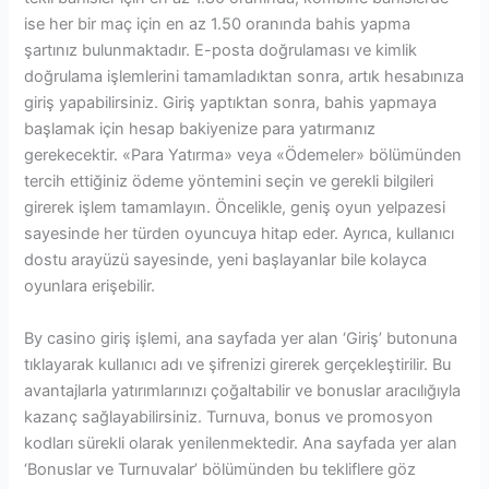
ise her bir maç için en az 1.50 oranında bahis yapma
şartınız bulunmaktadır. E-posta doğrulaması ve kimlik
doğrulama işlemlerini tamamladıktan sonra, artık hesabınıza
giriş yapabilirsiniz. Giriş yaptıktan sonra, bahis yapmaya
başlamak için hesap bakiyenize para yatırmanız
gerekecektir. «Para Yatırma» veya «Ödemeler» bölümünden
tercih ettiğiniz ödeme yöntemini seçin ve gerekli bilgileri
girerek işlem tamamlayın. Öncelikle, geniş oyun yelpazesi
sayesinde her türden oyuncuya hitap eder. Ayrıca, kullanıcı
dostu arayüzü sayesinde, yeni başlayanlar bile kolayca
oyunlara erişebilir.
By casino giriş işlemi, ana sayfada yer alan ‘Giriş’ butonuna
tıklayarak kullanıcı adı ve şifrenizi girerek gerçekleştirilir. Bu
avantajlarla yatırımlarınızı çoğaltabilir ve bonuslar aracılığıyla
kazanç sağlayabilirsiniz. Turnuva, bonus ve promosyon
kodları sürekli olarak yenilenmektedir. Ana sayfada yer alan
‘Bonuslar ve Turnuvalar’ bölümünden bu tekliflere göz