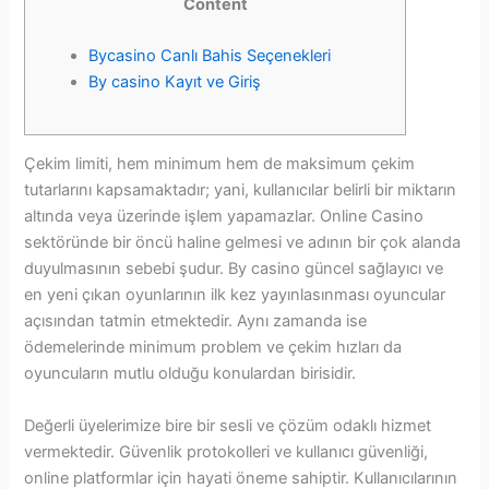
Content
Bycasino Canlı Bahis Seçenekleri
By casino Kayıt ve Giriş
Çekim limiti, hem minimum hem de maksimum çekim
tutarlarını kapsamaktadır; yani, kullanıcılar belirli bir miktarın
altında veya üzerinde işlem yapamazlar. Online Casino
sektöründe bir öncü haline gelmesi ve adının bir çok alanda
duyulmasının sebebi şudur. By casino güncel sağlayıcı ve
en yeni çıkan oyunlarının ilk kez yayınlasınması oyuncular
açısından tatmin etmektedir. Aynı zamanda ise
ödemelerinde minimum problem ve çekim hızları da
oyuncuların mutlu olduğu konulardan birisidir.
Değerli üyelerimize bire bir sesli ve çözüm odaklı hizmet
vermektedir. Güvenlik protokolleri ve kullanıcı güvenliği,
online platformlar için hayati öneme sahiptir. Kullanıcılarının