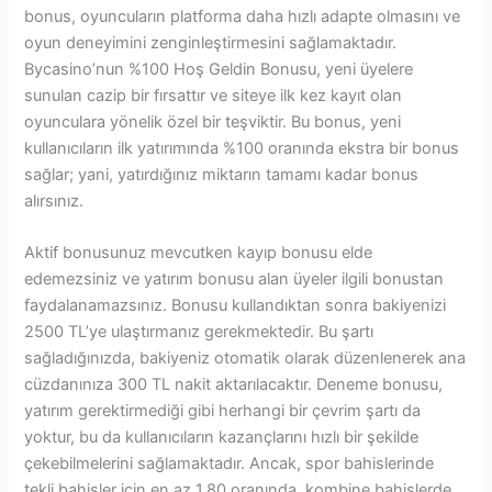
bonus, oyuncuların platforma daha hızlı adapte olmasını ve
oyun deneyimini zenginleştirmesini sağlamaktadır.
Bycasino’nun %100 Hoş Geldin Bonusu, yeni üyelere
sunulan cazip bir fırsattır ve siteye ilk kez kayıt olan
oyunculara yönelik özel bir teşviktir. Bu bonus, yeni
kullanıcıların ilk yatırımında %100 oranında ekstra bir bonus
sağlar; yani, yatırdığınız miktarın tamamı kadar bonus
alırsınız.
Aktif bonusunuz mevcutken kayıp bonusu elde
edemezsiniz ve yatırım bonusu alan üyeler ilgili bonustan
faydalanamazsınız. Bonusu kullandıktan sonra bakiyenizi
2500 TL’ye ulaştırmanız gerekmektedir. Bu şartı
sağladığınızda, bakiyeniz otomatik olarak düzenlenerek ana
cüzdanınıza 300 TL nakit aktarılacaktır. Deneme bonusu,
yatırım gerektirmediği gibi herhangi bir çevrim şartı da
yoktur, bu da kullanıcıların kazançlarını hızlı bir şekilde
çekebilmelerini sağlamaktadır. Ancak, spor bahislerinde
tekli bahisler için en az 1.80 oranında, kombine bahislerde