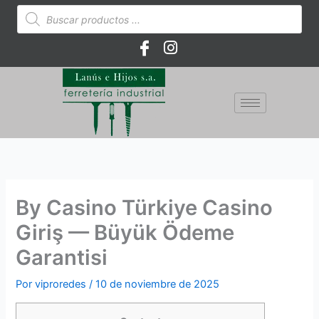
Ir
Búsqueda
de
al
productos
contenido
By Casino Türkiye Casino
Giriş — Büyük Ödeme
Garantisi
Por
viproredes
/
10 de noviembre de 2025