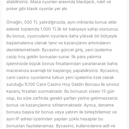
atabilirsiniz. Masa oyunları arasında blackjack, rulet ve
poker gibi klasik oyunlar yer alır.
Örneğin, 500 TL yatırdığınızda, aynı miktarda bonus elde
ederek toplamda 1.000 TL’lik bir bakiyeye sahip olursunuz.
Bu bonus, oyuncuların oyunlara daha yüksek bir bütçeyle
başlamalarına olanak tanır ve kazançlarını artırmalarını
desteklemektedir. Bycasino güncel giriş, yeni üyelerine
cazip hoş geldin bonusları sunar. İlk para yatırma
işleminizde büyük bonus fırsatlarından yararlanarak bahis
maceranıza avantajlı bir başlangıç yapabilirsiniz. Bycasino,
canlı casino oyunlarına tutkun yeni üyelerine özel olarak
sunduğu %100 Canlı Casino Hoş Geldin Bonusu ile sınırsız
kazanç fırsatları sunmaktadır. Bu bonusun süresi 15 gün
olup, bu süre zarfında gerekli şartları yerine getirmezseniz
bonus ve kazançlarınız sıfırlanmaktadır. Ayrıca, deneme
bonusu başka bir bonus veya yatırım ile birleştirilemez ve
aynı IP adresi üzerinden yapılan çoklu hesaplar bu
bonustan faydalanamaz. Bycasino, kullanıcılarına adil ve