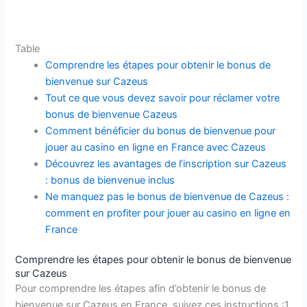
Table
Comprendre les étapes pour obtenir le bonus de
bienvenue sur Cazeus
Tout ce que vous devez savoir pour réclamer votre
bonus de bienvenue Cazeus
Comment bénéficier du bonus de bienvenue pour
jouer au casino en ligne en France avec Cazeus
Découvrez les avantages de l’inscription sur Cazeus
: bonus de bienvenue inclus
Ne manquez pas le bonus de bienvenue de Cazeus :
comment en profiter pour jouer au casino en ligne en
France
Comprendre les étapes pour obtenir le bonus de bienvenue
sur Cazeus
Pour comprendre les étapes afin d’obtenir le bonus de
bienvenue sur Cazeus en France, suivez ces instructions :1.