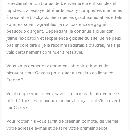
la réclamation du bonus de bienvenue étaient simples et
rapides. J’ai essayé différents jeux, y compris les machines
à sous et le blackjack. Bien que les graphismes et les effets
sonores soient agréables, je n’ai pas encore gagné
beaucoup d’argent. Cependant, je continue à jouer car
j’aime l’excitation et l’expérience globale du site. Je ne peux
pas encore dire si je le recommanderais à d’autres, mais je
vais certainement continuer à l’essayer.
Vous vous demandez comment obtenir le bonus de
bienvenue sur Cazeus pour jouer au casino en ligne en
France ?
Voici ce que vous devez savoir : le bonus de bienvenue est
offert à tous les nouveaux joueurs français qui s’inscrivent
sur Cazeus.
Pour l’obtenir, il vous suffit de créer un compte, de vérifier
votre adresse e-mail et de faire votre premier dépôt.