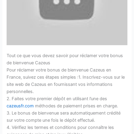
Tout ce que vous devez savoir pour réclamer votre bonus
de bienvenue Cazeus
Pour réclamer votre bonus de bienvenue Cazeus en
France, suivez ces étapes simples :1. Inscrivez-vous sur le
site web de Cazeus en fournissant vos informations
personnelles.
2. Faites votre premier dépôt en utilisant l’une des
cazeusfr.com
méthodes de paiement prises en charge.
3. Le bonus de bienvenue sera automatiquement crédité
sur votre compte une fois le dépôt effectué.
4. Vérifiez les termes et conditions pour connaître les