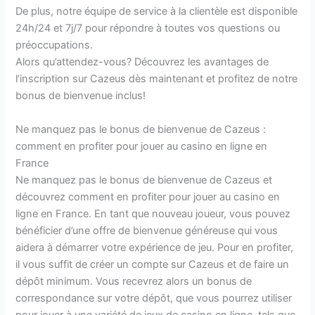
De plus, notre équipe de service à la clientèle est disponible
24h/24 et 7j/7 pour répondre à toutes vos questions ou
préoccupations.
Alors qu’attendez-vous? Découvrez les avantages de
l’inscription sur Cazeus dès maintenant et profitez de notre
bonus de bienvenue inclus!
Ne manquez pas le bonus de bienvenue de Cazeus :
comment en profiter pour jouer au casino en ligne en
France
Ne manquez pas le bonus de bienvenue de Cazeus et
découvrez comment en profiter pour jouer au casino en
ligne en France. En tant que nouveau joueur, vous pouvez
bénéficier d’une offre de bienvenue généreuse qui vous
aidera à démarrer votre expérience de jeu. Pour en profiter,
il vous suffit de créer un compte sur Cazeus et de faire un
dépôt minimum. Vous recevrez alors un bonus de
correspondance sur votre dépôt, que vous pourrez utiliser
pour jouer à une variété de jeux de casino en ligne, tels que