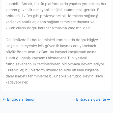
sunabilir. Ancak, bu tür platformlarda yapılan yorumların her
zaman güvenilir olmayabileceğini unutmamak gerekir. Bu
noktada, 1x Bet gibi profesyonel platformların sağladığı
veriler ve analizler, daha sağlam temellere dayanır ve
kullanıcıların doğru kararlar almasına yardımcı olur.
Günümüzde futbol tahminleri konusunda doğru bilgiye
ulaşmak isteyenler için güvenilir kaynaklara yönelmek
büyük önem taşır.
1x Bet
, bu ihtiyacı karşılamak adına
sunduğu geniş kapsamlı hizmetlerle Türkiye’deki
futbolseverlerin ilk tercihlerinden biri olmaya devam ediyor.
Kullanıcılar, bu platform üzerinden elde ettikleri bilgilerle
daha isabetli tahminlerde bulunabilir ve futbol keyfini ikiye
katlayabilirler.
←
Entrada anterior
Entrada siguiente
→