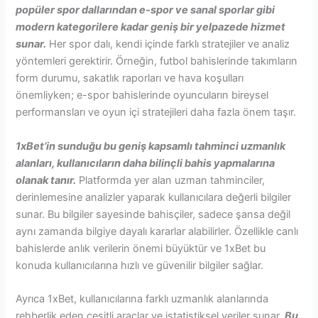
popüler spor dallarından e-spor ve sanal sporlar gibi
modern kategorilere kadar geniş bir yelpazede hizmet
sunar.
Her spor dalı, kendi içinde farklı stratejiler ve analiz
yöntemleri gerektirir. Örneğin, futbol bahislerinde takımların
form durumu, sakatlık raporları ve hava koşulları
önemliyken; e-spor bahislerinde oyuncuların bireysel
performansları ve oyun içi stratejileri daha fazla önem taşır.
1xBet’in sunduğu bu geniş kapsamlı tahminci uzmanlık
alanları, kullanıcıların daha bilinçli bahis yapmalarına
olanak tanır.
Platformda yer alan uzman tahminciler,
derinlemesine analizler yaparak kullanıcılara değerli bilgiler
sunar. Bu bilgiler sayesinde bahisçiler, sadece şansa değil
aynı zamanda bilgiye dayalı kararlar alabilirler. Özellikle canlı
bahislerde anlık verilerin önemi büyüktür ve 1xBet bu
konuda kullanıcılarına hızlı ve güvenilir bilgiler sağlar.
Ayrıca 1xBet, kullanıcılarına farklı uzmanlık alanlarında
rehberlik eden çeşitli araçlar ve istatistiksel veriler sunar.
Bu