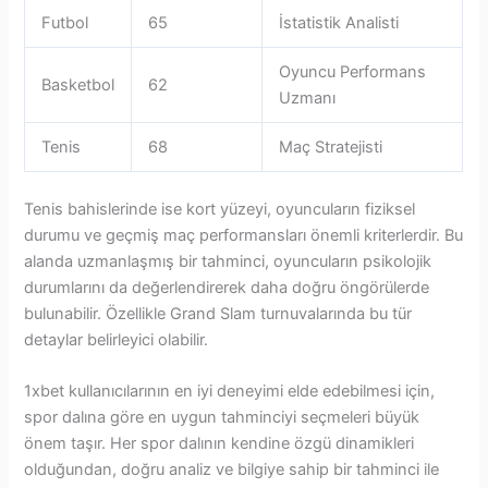
Futbol
65
İstatistik Analisti
Oyuncu Performans
Basketbol
62
Uzmanı
Tenis
68
Maç Stratejisti
Tenis bahislerinde ise kort yüzeyi, oyuncuların fiziksel
durumu ve geçmiş maç performansları önemli kriterlerdir. Bu
alanda uzmanlaşmış bir tahminci, oyuncuların psikolojik
durumlarını da değerlendirerek daha doğru öngörülerde
bulunabilir. Özellikle Grand Slam turnuvalarında bu tür
detaylar belirleyici olabilir.
1xbet kullanıcılarının en iyi deneyimi elde edebilmesi için,
spor dalına göre en uygun tahminciyi seçmeleri büyük
önem taşır. Her spor dalının kendine özgü dinamikleri
olduğundan, doğru analiz ve bilgiye sahip bir tahminci ile