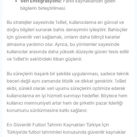
Veri Entegrasyonu:
Farklı kaynaklardan gelen
bilgilerin birleştirilmesi.
Bu stratejiler sayesinde 1xBet, kullanıcılarına en güncel ve
doğru bilgileri sunarak bahis deneyimini iyileştirir. Bahisçiler
için güvenilir veri sağlamak, onların daha bilinçli kararlar
almasına yardımcı olur. Ayrıca, bu yöntemler sayesinde
kullanıcılar arasında daha yüksek düzeyde güven tesis edilir
ve 1xBet’in sektördeki itibarı güçlenir.
Bu süreçlerin başarılı bir şekilde uygulanması, sadece teknik
beceri değil aynı zamanda titizlik ve dikkat gerektirir. 1xBet
ekibi, sürekli olarak veri uyumu süreçlerini optimize ederek
kullanıcılarına en iyi hizmeti sunmayı hedefler. Böylece hem
kullanıcı memnuniyeti artar hem de şirketin pazar liderliği
konumunu sürdürmesine katkı sağlanır.
En Güvenilir Futbol Tahmin Kaynakları Türkiye İçin
Türkiye’de futbol tahminleri konusunda güvenilir kaynaklar