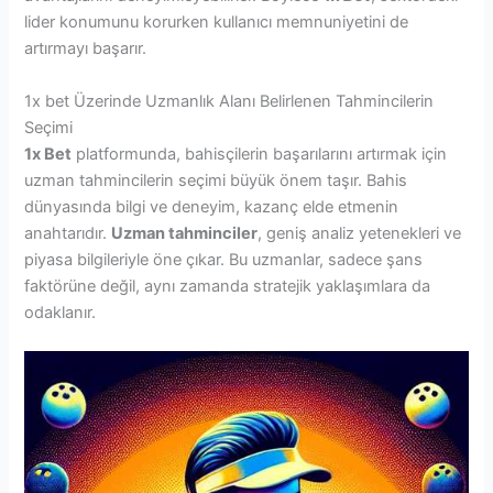
lider konumunu korurken kullanıcı memnuniyetini de
artırmayı başarır.
1x bet Üzerinde Uzmanlık Alanı Belirlenen Tahmincilerin
Seçimi
1x Bet
platformunda, bahisçilerin başarılarını artırmak için
uzman tahmincilerin seçimi büyük önem taşır. Bahis
dünyasında bilgi ve deneyim, kazanç elde etmenin
anahtarıdır.
Uzman tahminciler
, geniş analiz yetenekleri ve
piyasa bilgileriyle öne çıkar. Bu uzmanlar, sadece şans
faktörüne değil, aynı zamanda stratejik yaklaşımlara da
odaklanır.