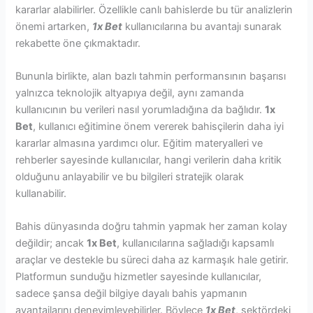
kararlar alabilirler. Özellikle canlı bahislerde bu tür analizlerin
önemi artarken,
1x Bet
kullanıcılarına bu avantajı sunarak
rekabette öne çıkmaktadır.
Bununla birlikte, alan bazlı tahmin performansının başarısı
yalnızca teknolojik altyapıya değil, aynı zamanda
kullanıcının bu verileri nasıl yorumladığına da bağlıdır.
1x
Bet
, kullanıcı eğitimine önem vererek bahisçilerin daha iyi
kararlar almasına yardımcı olur. Eğitim materyalleri ve
rehberler sayesinde kullanıcılar, hangi verilerin daha kritik
olduğunu anlayabilir ve bu bilgileri stratejik olarak
kullanabilir.
Bahis dünyasında doğru tahmin yapmak her zaman kolay
değildir; ancak
1x Bet
, kullanıcılarına sağladığı kapsamlı
araçlar ve destekle bu süreci daha az karmaşık hale getirir.
Platformun sunduğu hizmetler sayesinde kullanıcılar,
sadece şansa değil bilgiye dayalı bahis yapmanın
avantajlarını deneyimleyebilirler. Böylece
1x Bet
, sektördeki