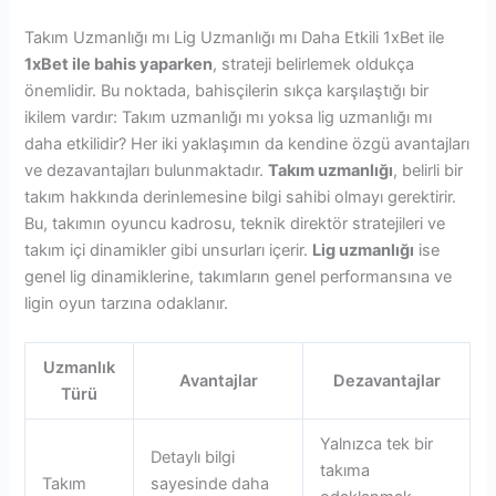
Takım Uzmanlığı mı Lig Uzmanlığı mı Daha Etkili 1xBet ile
1xBet ile bahis yaparken
, strateji belirlemek oldukça
önemlidir. Bu noktada, bahisçilerin sıkça karşılaştığı bir
ikilem vardır: Takım uzmanlığı mı yoksa lig uzmanlığı mı
daha etkilidir? Her iki yaklaşımın da kendine özgü avantajları
ve dezavantajları bulunmaktadır.
Takım uzmanlığı
, belirli bir
takım hakkında derinlemesine bilgi sahibi olmayı gerektirir.
Bu, takımın oyuncu kadrosu, teknik direktör stratejileri ve
takım içi dinamikler gibi unsurları içerir.
Lig uzmanlığı
ise
genel lig dinamiklerine, takımların genel performansına ve
ligin oyun tarzına odaklanır.
Uzmanlık
Avantajlar
Dezavantajlar
Türü
Yalnızca tek bir
Detaylı bilgi
takıma
Takım
sayesinde daha