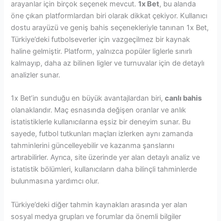
arayanlar için birçok seçenek mevcut.
1x Bet
, bu alanda
öne çıkan platformlardan biri olarak dikkat çekiyor. Kullanıcı
dostu arayüzü ve geniş bahis seçenekleriyle tanınan 1x Bet,
Türkiye’deki futbolseverler için vazgeçilmez bir kaynak
haline gelmiştir. Platform, yalnızca popüler liglerle sınırlı
kalmayıp, daha az bilinen ligler ve turnuvalar için de detaylı
analizler sunar.
1x Bet’in sunduğu en büyük avantajlardan biri,
canlı bahis
olanaklarıdır. Maç esnasında değişen oranlar ve anlık
istatistiklerle kullanıcılarına eşsiz bir deneyim sunar. Bu
sayede, futbol tutkunları maçları izlerken aynı zamanda
tahminlerini güncelleyebilir ve kazanma şanslarını
artırabilirler. Ayrıca, site üzerinde yer alan detaylı analiz ve
istatistik bölümleri, kullanıcıların daha bilinçli tahminlerde
bulunmasına yardımcı olur.
Türkiye’deki diğer tahmin kaynakları arasında yer alan
sosyal medya grupları ve forumlar da önemli bilgiler