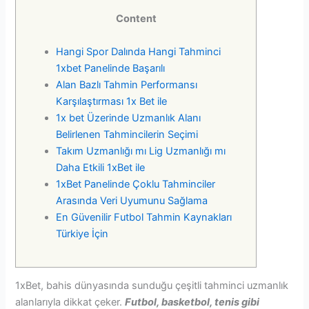
Content
Hangi Spor Dalında Hangi Tahminci
1xbet Panelinde Başarılı
Alan Bazlı Tahmin Performansı
Karşılaştırması 1x Bet ile
1x bet Üzerinde Uzmanlık Alanı
Belirlenen Tahmincilerin Seçimi
Takım Uzmanlığı mı Lig Uzmanlığı mı
Daha Etkili 1xBet ile
1xBet Panelinde Çoklu Tahminciler
Arasında Veri Uyumunu Sağlama
En Güvenilir Futbol Tahmin Kaynakları
Türkiye İçin
1xBet, bahis dünyasında sunduğu çeşitli tahminci uzmanlık
alanlarıyla dikkat çeker.
Futbol, basketbol, tenis gibi