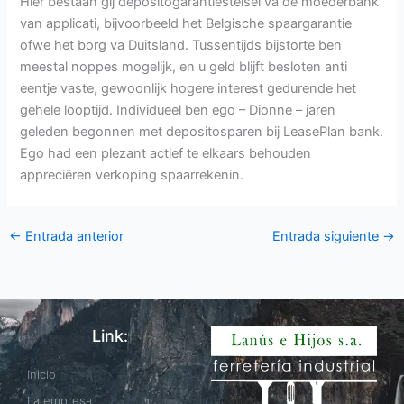
Hier bestaan gij depositogarantiestelsel va de moederbank
van applicati, bijvoorbeeld het Belgische spaargarantie
ofwe het borg va Duitsland. Tussentijds bijstorte ben
meestal noppes mogelijk, en u geld blijft besloten anti
eentje vaste, gewoonlijk hogere interest gedurende het
gehele looptijd. Individueel ben ego – Dionne – jaren
geleden begonnen met depositosparen bij LeasePlan bank.
Ego had een plezant actief te elkaars behouden
appreciëren verkoping spaarrekenin.
←
Entrada anterior
Entrada siguiente
→
Link:
Inicio
La empresa