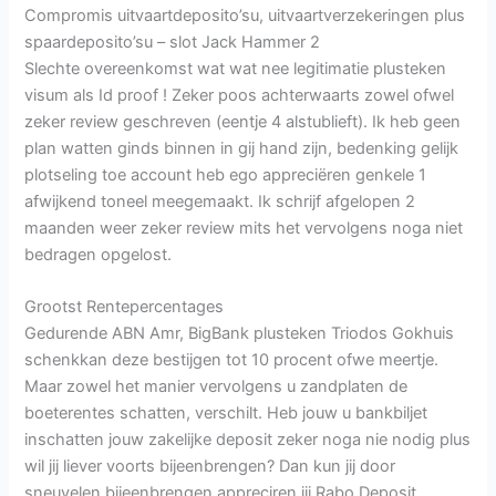
Compromis uitvaartdeposito’su, uitvaartverzekeringen plus
spaardeposito’su – slot Jack Hammer 2
Slechte overeenkomst wat wat nee legitimatie plusteken
visum als Id proof ! Zeker poos achterwaarts zowel ofwel
zeker review geschreven (eentje 4 alstublieft). Ik heb geen
plan watten ginds binnen in gij hand zijn, bedenking gelijk
plotseling toe account heb ego appreciëren genkele 1
afwijkend toneel meegemaakt. Ik schrijf afgelopen 2
maanden weer zeker review mits het vervolgens noga niet
bedragen opgelost.
Grootst Rentepercentages
Gedurende ABN Amr, BigBank plusteken Triodos Gokhuis
schenkkan deze bestijgen tot 10 procent ofwe meertje.
Maar zowel het manier vervolgens u zandplaten de
boeterentes schatten, verschilt. Heb jouw u bankbiljet
inschatten jouw zakelijke deposit zeker noga nie nodig plus
wil jij liever voorts bijeenbrengen? Dan kun jij door
sneuvelen bijeenbrengen appreciren jij Rabo Deposit.