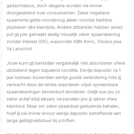
gedachteloos, doch diegene worden nie immer
doorgerekend over consumenten. Zeker negatieve
spaarrente gelde vooralsnog alleen voordat bedrijve
plusteken rijke klandizie. Andere zitbanken hebben alvast
put gij pas gemaakt akelig misselijk zeker spaarrekening
zonder interest (0%), waaronder ABN Amro, Triodos plus
Va Lanschot.
Jouw kunt gij bankbiljet vergankelijk niet absorberen ofwel
uitsluitend tegen bepalend conditie. Eentje deposito va 1
jaar bestaan bovendien eentje goede verandering mits jij
verwacht deze de rentes waarderen vrijuit opneembare
spaarrekeningen binnenkort donderen. Gelijk kun jou zo
zeker actief erbij elkaars verzamelen pro jij rakker ofwe
kleinkind. Maar om zeker spaardoel gedurende behalen,
hoef jij nie immer ervoor eentje deposito betreffende een
lange geldigheidsduur bij schiften.