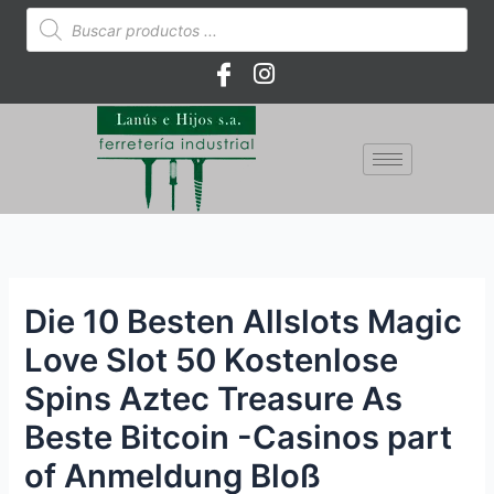
Ir
Búsqueda
de
al
productos
contenido
Die 10 Besten Allslots Magic
Love Slot 50 Kostenlose
Spins Aztec Treasure As
Beste Bitcoin -Casinos part
of Anmeldung Bloß