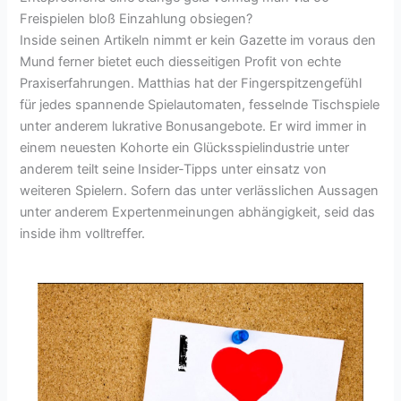
Freispielen bloß Einzahlung obsiegen?
Inside seinen Artikeln nimmt er kein Gazette im voraus den
Mund ferner bietet euch diesseitigen Profit von echte
Praxiserfahrungen. Matthias hat der Fingerspitzengefühl
für jedes spannende Spielautomaten, fesselnde Tischspiele
unter anderem lukrative Bonusangebote. Er wird immer in
einem neuesten Kohorte ein Glücksspielindustrie unter
anderem teilt seine Insider-Tipps unter einsatz von
weiteren Spielern. Sofern das unter verlässlichen Aussagen
unter anderem Expertenmeinungen abhängigkeit, seid das
inside ihm volltreffer.