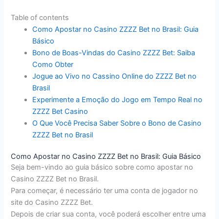
Table of contents
Como Apostar no Casino ZZZZ Bet no Brasil: Guia
Básico
Bono de Boas-Vindas do Casino ZZZZ Bet: Saiba
Como Obter
Jogue ao Vivo no Cassino Online do ZZZZ Bet no
Brasil
Experimente a Emoção do Jogo em Tempo Real no
ZZZZ Bet Casino
O Que Você Precisa Saber Sobre o Bono de Casino
ZZZZ Bet no Brasil
Como Apostar no Casino ZZZZ Bet no Brasil: Guia Básico
Seja bem-vindo ao guia básico sobre como apostar no
Casino ZZZZ Bet no Brasil.
Para começar, é necessário ter uma conta de jogador no
site do Casino ZZZZ Bet.
Depois de criar sua conta, você poderá escolher entre uma