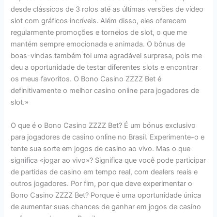
desde clássicos de 3 rolos até as últimas versões de vídeo
slot com gráficos incríveis. Além disso, eles oferecem
regularmente promoções e torneios de slot, o que me
mantém sempre emocionada e animada. O bônus de
boas-vindas também foi uma agradável surpresa, pois me
deu a oportunidade de testar diferentes slots e encontrar
os meus favoritos. O Bono Casino ZZZZ Bet é
definitivamente o melhor casino online para jogadores de
slot.»
O que é o Bono Casino ZZZZ Bet? É um bónus exclusivo
para jogadores de casino online no Brasil. Experimente-o e
tente sua sorte em jogos de casino ao vivo. Mas o que
significa «jogar ao vivo»? Significa que você pode participar
de partidas de casino em tempo real, com dealers reais e
outros jogadores. Por fim, por que deve experimentar o
Bono Casino ZZZZ Bet? Porque é uma oportunidade única
de aumentar suas chances de ganhar em jogos de casino