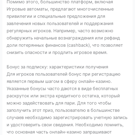
Помимо этого, большинство платформ, включая
Игровые автоматы, предлагают многочисленные
привилегии и специальные предложения для
завлечения новых пользователей и поддержания
регулярных игроков. Например, часто возможно
обнаружить начальные вознаграждения или рефанд
доли потерянных финансов (cashback), что позволяет
снизить опасности и продлить игровое время.
Бонус за подписку: характеристики получения
Для игроков пользователей бонус при регистрацию
является первым шагом в сферу онлайн-казино.
Указанные бонусы часто даются в виде бесплатных
раскруток или экстра кредитного остатка, который
можно задействовать для пари. Для того чтобы
заполучить этот приз, пользователю в большинстве
случаев необходимо зарегистрировать учетную запись
и удостоверить свои сведения. Необходимо помнить,
что основная часть онлайн-казино запрашивают