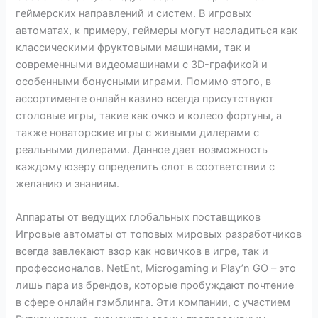
геймерских направлений и систем. В игровых
автоматах, к примеру, геймеры могут насладиться как
классическими фруктовыми машинами, так и
современными видеомашинами с 3D-графикой и
особенными бонусными играми. Помимо этого, в
ассортименте онлайн казино всегда присутствуют
столовые игры, такие как очко и колесо фортуны, а
также новаторские игры с живыми дилерами с
реальными дилерами. Данное дает возможность
каждому юзеру определить слот в соответствии с
желанию и знаниям.
Аппараты от ведущих глобальных поставщиков
Игровые автоматы от топовых мировых разработчиков
всегда завлекают взор как новичков в игре, так и
профессионалов. NetEnt, Microgaming и Play’n GO – это
лишь пара из брендов, которые пробуждают почтение
в сфере онлайн гэмблинга. Эти компании, с участием