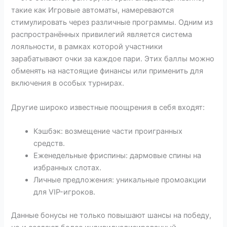
такие как Игровые автоматы, намереваются
стимулировать через различные программы. Одним из
распространённых привилегий является система
лояльности, в рамках которой участники
зарабатывают очки за каждое пари. Этих баллы можно
обменять на настоящие финансы или применить для
включения в особых турнирах.
Другие широко известные поощрения в себя входят:
Кэшбэк: возмещение части проигранных
средств.
Еженедельные фриспины: дармовые спины на
избранных слотах.
Личные предложения: уникальные промоакции
для VIP-игроков.
Данные бонусы не только повышают шансы на победу,