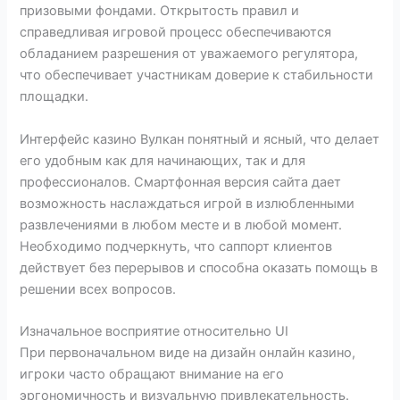
призовыми фондами. Открытость правил и
справедливая игровой процесс обеспечиваются
обладанием разрешения от уважаемого регулятора,
что обеспечивает участникам доверие к стабильности
площадки.
Интерфейс казино Вулкан понятный и ясный, что делает
его удобным как для начинающих, так и для
профессионалов. Смартфонная версия сайта дает
возможность наслаждаться игрой в излюбленными
развлечениями в любом месте и в любой момент.
Необходимо подчеркнуть, что саппорт клиентов
действует без перерывов и способна оказать помощь в
решении всех вопросов.
Изначальное восприятие относительно UI
При первоначальном виде на дизайн онлайн казино,
игроки часто обращают внимание на его
эргономичность и визуальную привлекательность.