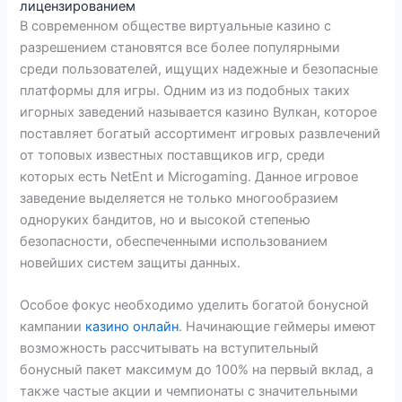
лицензированием
В современном обществе виртуальные казино с
разрешением становятся все более популярными
среди пользователей, ищущих надежные и безопасные
платформы для игры. Одним из из подобных таких
игорных заведений называется казино Вулкан, которое
поставляет богатый ассортимент игровых развлечений
от топовых известных поставщиков игр, среди
которых есть NetEnt и Microgaming. Данное игровое
заведение выделяется не только многообразием
одноруких бандитов, но и высокой степенью
безопасности, обеспеченными использованием
новейших систем защиты данных.
Особое фокус необходимо уделить богатой бонусной
кампании
казино онлайн
. Начинающие геймеры имеют
возможность рассчитывать на вступительный
бонусный пакет максимум до 100% на первый вклад, а
также частые акции и чемпионаты с значительными