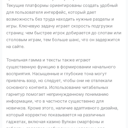
Текущие платформы ориентированы создать удобный
для пользователя интерфейс, который дает
возможность без труда находить нужные разделы и
игры. Ключевую задачу играет скорость подгрузки
страниц: чем быстрее игрок добирается до слотам или
столовым играм, тем больше шанс, что он задержится
на сайте.
Тональная гамма и тексты также играют
существенную функцию в формировании начального
восприятия. Насыщенные и глубокие тона могут
привлечь взор, но следует, чтобы они не отвлекали
основного контента. Использование читабельных
гарнитур помогает непринужденному пониманию
информации, что в частности существенно для
новичков. Кроме этого, наличие адаптивного дизайна,
который корректно показывается на различных
гаджетах, включая казино Вулкан смартфоны и