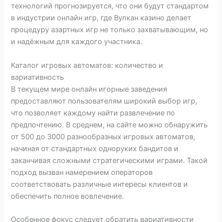
технологий прогнозируется, что они будут стандартом
в индустрии онлайн игр, где Вулкан казино делает
процедуру азартных игр не только захватывающим, но
и надёжным для каждого участника.
Каталог игровых автоматов: количество и
вариативность
В текущем мире онлайн игорные заведения
предоставляют пользователям широкий выбор игр,
что позволяет каждому найти развлечение по
предпочтению. В среднем, на сайте можно обнаружить
от 500 до 3000 разнообразных игровых автоматов,
начиная от стандартных одноруких бандитов и
заканчивая сложными стратегическими играми. Такой
подход вызван намерением операторов
соответствовать различные интересы клиентов и
обеспечить полное вовлечение.
Особенное фокус следует обратить вариативности