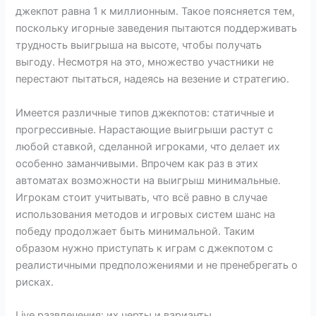
джекпот равна 1 к миллионным. Такое поясняется тем,
поскольку игорные заведения пытаются поддерживать
трудность выигрыша на высоте, чтобы получать
выгоду. Несмотря на это, множество участники не
перестают пытаться, надеясь на везение и стратегию.
Имеется различные типов джекпотов: статичные и
прогрессивные. Нарастающие выигрыши растут с
любой ставкой, сделанной игроками, что делает их
особенно заманчивыми. Впрочем как раз в этих
автоматах возможности на выигрыш минимальные.
Игрокам стоит учитывать, что всё равно в случае
использования методов и игровых систем шанс на
победу продолжает быть минимальной. Таким
образом нужно приступать к играм с джекпотом с
реалистичными предположениями и не пренебрегать о
рисках.
Live развлечения: их черты и варианты