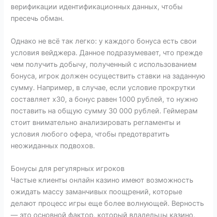
верификации идентификационных данных, чтобы
пресечь обман.
Однако не всё так легко: у каждого бонуса есть свои
условия вейджера. Данное подразумевает, что прежде
чем получить добычу, полученный с использованием
бонуса, игрок должен осуществить ставки на заданную
сумму. Например, в случае, если условие прокрутки
составляет x30, а бонус равен 1000 рублей, то нужно
поставить на общую сумму 30 000 рублей. Геймерам
стоит внимательно анализировать регламенты и
условия любого офера, чтобы предотвратить
неожиданных подвохов.
Бонусы для регулярных игроков
Частые клиенты онлайн казино имеют возможность
ожидать массу заманчивых поощрений, которые
делают процесс игры еще более волнующей. Верность
— это основной фактор, который владельцы казино,