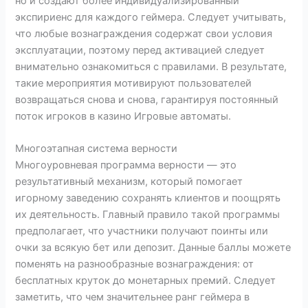
но и создают более индивидуализированный
экспириенс для каждого геймера. Следует учитывать,
что любые вознаграждения содержат свои условия
эксплуатации, поэтому перед активацией следует
внимательно ознакомиться с правилами. В результате,
такие мероприятия мотивируют пользователей
возвращаться снова и снова, гарантируя постоянный
поток игроков в казино Игровые автоматы.
Многоэтапная система верности
Многоуровневая программа верности — это
результативный механизм, который помогает
игорному заведению сохранять клиентов и поощрять
их деятельность. Главный правило такой программы
предполагает, что участники получают поинты или
очки за всякую бет или депозит. Данные баллы можете
поменять на разнообразные вознаграждения: от
бесплатных круток до монетарных премий. Следует
заметить, что чем значительнее ранг геймера в