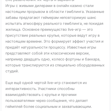
Игры с живыми дилерами в онлайн казино стали
настоящим прорывом в области гэмблинга. Указанные
забавы предлагают геймерам неповторимую шанс
испытать атмосферу реального гемблинга, не покидая
жилища. Основное преимущество live-игр — это
присутствие реальных крупье, которые ведут игру в
настоящем времени. Это формирует эффект участия и
придаёт натуральности процессу. Известные игры
представляют собой эти классические версии,
например двадцать одно, колесо фортуны и баккара,
которые транслируются из специально оборудованных
студий.
Еще ещё одной чертой live-игр становится их
интерактивность. Участники способны
взаимодействовать с крупье и прочими
пользователями через сообщения, что делает
геймплей более социальным и захватывающим.