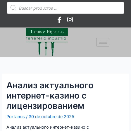
Ir
Búsqueda
de
al
productos
contenido
Анализ актуального
интернет-казино с
лицензированием
Por
lanus
/
30 de octubre de 2025
Анализ актуального интернет-казино с