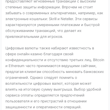
предоставляют мгновенные транзакции с высоким
степенью защиты информации. Впрочем не стоит
забывать о современных альтернативах, например, как
электронные кошельки: Skrill и Neteller. Эти сервисы
характеризуются умеренными платежами и быстрой
обслуживанием транзакций, что делает их
привлекательными для игроков.
Цифровые валюты также набирают известность в
сфере онлайн казино благодаря своей
конфиденциальности и отсутствию третьих лиц. Bitcoin
и Ethereum часто принимаются ведущими сайтами,
предлагая клиентам способность миновать банковских
ограничений. Однако следует помнить о
волатильности цифровых валют, которая может
влиять на итоговую сумму выигрыша. Выбор удобной
сервиса оплаты определяется предпочтений
пользователя и его пристрастий в отношении
защищенности и оперативности операций.