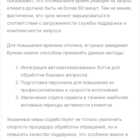
показывают, что оптимальное время реакции на запрос
клиента должно быть не более 60 минут. Тем не менее,
фактически, это срок может варьироваться в
соответствии с загруженности службы поддержки и
комплексности запроса.
Для повышения времени отклика, игорные заведения
Вулкан казино способны применять данные методы:
Интеграция автоматизированных ботов для
обработки базовых вопросов.
Подготовка персонала для повышения их
профессионализма и скорости исполнения.
Увеличение отдела сервиса в течение наиболее
активные периоды активности клиентов.
Указанные меры содействуют не только увеличить
скорость процедуру обработки обращений, но и
повысить качество поддержки, что особенно важно в