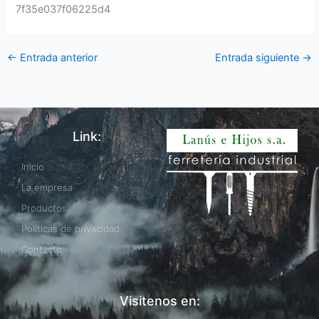
7f35e037f06225d4
←
Entrada anterior
Entrada siguiente
→
Link:
Inicio
La empresa
Productos
Políticas de privacidad
Contacto
Visitenos en: