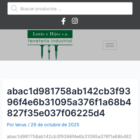
Ir
Búsqueda
de
al
productos
contenido
abac1d981758ab142cb3f93
96f4e6b31095a376f1a68b4
827f35e037f06225d4
Por
lanus
/
29 de octubre de 2025
abac1d981758ab142cb3f9396f4e6b31095a376f1a68b482