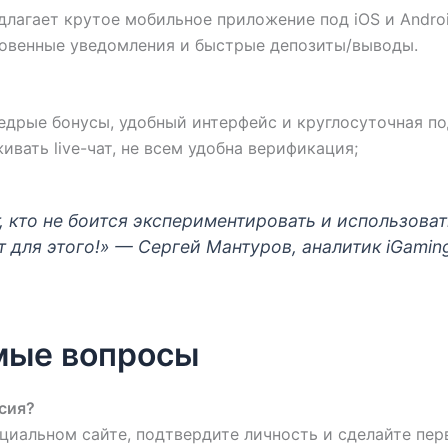
длагает крутое мобильное приложение под iOS и Androi
гновенные уведомления и быстрые депозиты/выводы.
дрые бонусы, удобный интерфейс и круглосуточная п
ать live-чат, не всем удобна верификация;
т, кто не боится экспериментировать и использов
 для этого!» — Сергей Мантуров, аналитик iGamin
мые вопросы
ссия?
иальном сайте, подтвердите личность и сделайте пер