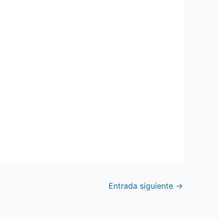
Entrada siguiente
→