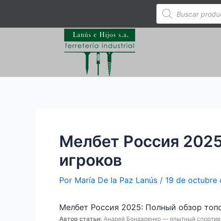
Ir
Búsqueda
de
al
productos
contenido
Мелбет Россия 2025
игроков
Por
María De la Paz Lanús
/
19 de octubre
Мелбет Россия 2025: Полный обзор топ
Автор статьи:
Андрей Бондаренко — опытный спортивн