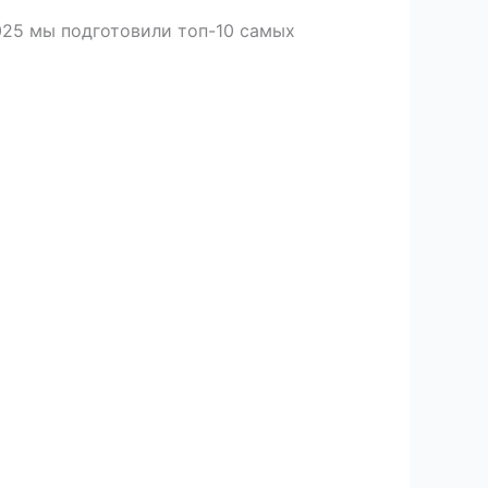
025 мы подготовили топ-10 самых