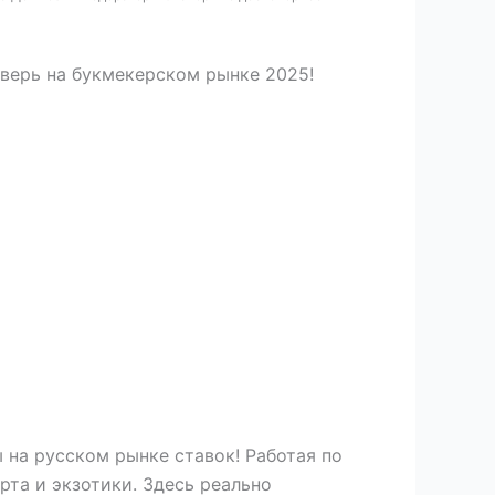
зверь на букмекерском рынке 2025!
на русском рынке ставок! Работая по
рта и экзотики. Здесь реально