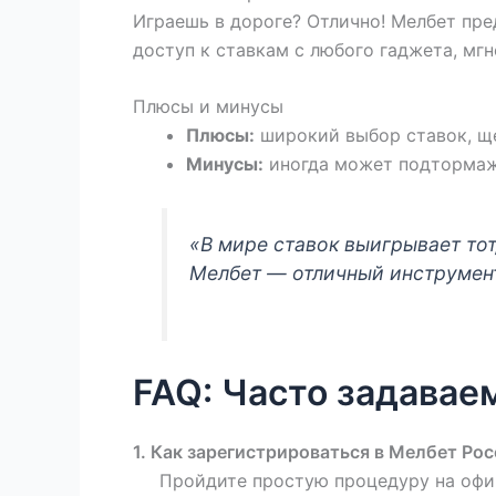
Играешь в дороге? Отлично! Мелбет пре
доступ к ставкам с любого гаджета, м
Плюсы и минусы
Плюсы:
широкий выбор ставок, ще
Минусы:
иногда может подтормажив
«В мире ставок выигрывает то
Мелбет — отличный инструмент
FAQ: Часто задавае
1. Как зарегистрироваться в Мелбет Ро
Пройдите простую процедуру на офиц