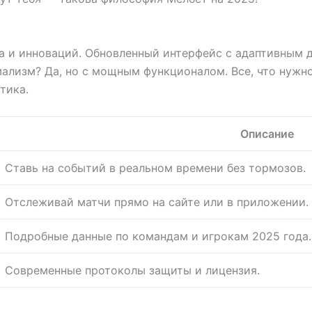
а и инноваций. Обновленный интерфейс с адаптивным 
ализм? Да, но с мощным функционалом. Все, что нужно
тика.
Описание
Ставь на событий в реальном времени без тормозов.
Отслеживай матчи прямо на сайте или в приложении.
Подробные данные по командам и игрокам 2025 года.
Современные протоколы защиты и лицензия.