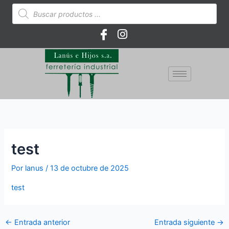
Ir
Búsqueda
de
al
productos
contenido
test
Por
lanus
/
13 de octubre de 2025
test
←
Entrada anterior
Entrada siguiente
→