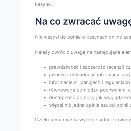
kasyno.
Na co zwracać uwagę
Nie wszystkie opinie o kasynach online zas
Należy zwrócić uwagę na następujące elem
prawdziwość i szczerość recenzji c
jasność i dokładność informacji kas
informacje o licencjach i regulacjach
równowaga pomiędzy pochwałami a k
dostępność pomocy jak wygląda kon
więcej niż jedna opinia szukaj opinii
Dzięki temu można wyrobić sobie zrównow