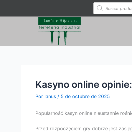
Ir
Búsqueda
de
al
productos
contenido
Kasyno online opinie
Por
lanus
/
5 de octubre de 2025
Popularność kasyn online nieustannie rośni
Przed rozpoczęciem gry dobrze jest zasięg