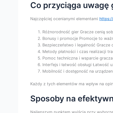
Co przyciąga uwagę 
Najczęściej ocenianymi elementami
https:
Różnorodność gier Gracze cenią sob
Bonusy i promocje Promocje to waż
Bezpieczeństwo i legalność Gracze 
Metody płatności i czas realizacji 
Pomoc techniczna i wsparcie gracza
Interfejs i łatwość obsługi Łatwość
Mobilność i dostępność na urządzeni
Każdy z tych elementów ma wpływ na opin
Sposoby na efektywne
Najlepszym punktem wyjścia przy wyborze k