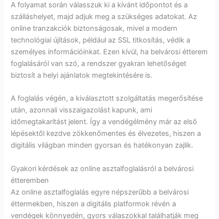
A folyamat során válasszuk ki a kívánt időpontot és a
szálláshelyet, majd adjuk meg a szükséges adatokat. Az
online tranzakciók biztonságosak, mivel a modern
technológiai újítások, például az SSL titkosítás, védik a
személyes információinkat. Ezen kívül, ha belvárosi étterem
foglalásáról van szó, a rendszer gyakran lehetőséget
biztosít a helyi ajánlatok megtekintésére is.
A foglalás végén, a kiválasztott szolgáltatás megerősítése
után, azonnali visszaigazolást kapunk, ami
időmegtakarítást jelent. Így a vendégélmény már az első
lépésektől kezdve zökkenőmentes és élvezetes, hiszen a
digitális világban minden gyorsan és hatékonyan zajlik.
Gyakori kérdések az online asztalfoglalásról a belvárosi
étteremben
Az online asztalfoglalás egyre népszerűbb a belvárosi
éttermekben, hiszen a digitális platformok révén a
vendégek könnyedén, gyors válaszokkal találhatják meg