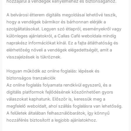
hozzájárul a vendégek kényelméhez és biztonságához.
A belvárosi étterem digitális megoldásai lehetővé teszik,
hogy a vendégek bármikor és bárhonnan elérjék a
szolgáltatásokat. Legyen szó étlapról, eseményekről vagy
különleges ajánlatokról, a Callas Café weboldala mindig
naprakész információkat kínál. Ez a fajta átláthatóság és
elérhetőség növeli a vendégek elégedettségét, amit a
visszajelzések is tükröznek.
Hogyan működik az online foglalás: lépések és
biztonságos tranzakciók
Az online foglalás folyamata rendkívül egyszerű, és a
digitális platformok fejlődésének köszönhetően gyors
válaszokat kaphatunk. Először is, keressük meg a
megfelelő weboldalt, ahol szállás foglalásra van lehetőség.
A felületek általában felhasználóbarátok, így könnyű
hozzáférés biztosított a legjobb ajánlatokhoz.